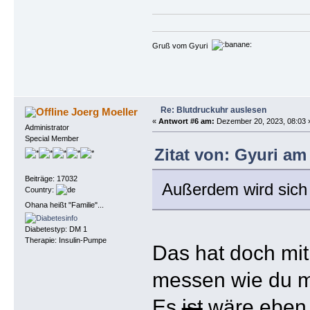
Gruß vom Gyuri
Re: Blutdruckuhr auslesen
Joerg Moeller
«
Antwort #6 am:
Dezember 20, 2023, 08:03 
Administrator
Special Member
Zitat von: Gyuri am
Beiträge: 17032
Außerdem wird sich 
Country:
Ohana heißt "Familie"...
Diabetestyp: DM 1
Therapie: Insulin-Pumpe
Das hat doch mit
messen wie du m
Es
ist
wäre eben n