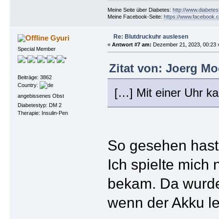
Meine Seite über Diabetes:
http://www.diabetes
Meine Facebook-Seite:
https://www.facebook.c
Re: Blutdruckuhr auslesen
Gyuri
«
Antwort #7 am:
Dezember 21, 2023, 00:23 
Special Member
Zitat von: Joerg Mo
Beiträge: 3862
Country:
[…] Mit einer Uhr k
angebissenes Obst
Diabetestyp: DM 2
Therapie: Insulin-Pen
So gesehen hast
Ich spielte mich
bekam. Da wurde
wenn der Akku le