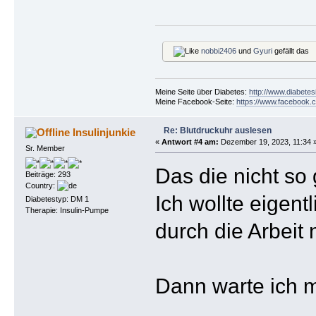
nobbi2406
und
Gyuri
gefällt das
Meine Seite über Diabetes:
http://www.diabetes
Meine Facebook-Seite:
https://www.facebook.c
Re: Blutdruckuhr auslesen
Insulinjunkie
«
Antwort #4 am:
Dezember 19, 2023, 11:34 
Sr. Member
Das die nicht so
Beiträge: 293
Country:
Ich wollte eigent
Diabetestyp: DM 1
Therapie: Insulin-Pumpe
durch die Arbeit
Dann warte ich m