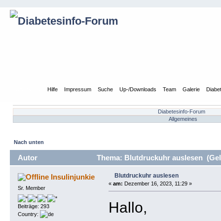
Übersicht
Hilfe
Impressum
Suche
Up-/Downloads
Team
Galerie
Diabe
Diabetesinfo-Forum
Allgemeines
Nach unten
Autor
Thema: Blutdruckuhr auslesen (Gel
Blutdruckuhr auslesen
Insulinjunkie
«
am:
Dezember 16, 2023, 11:29 »
Sr. Member
Hallo,
Beiträge: 293
Country: