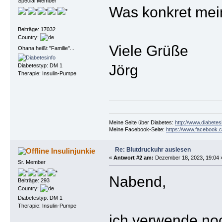
Special Member
Was konkret mei
Beiträge: 17032
Country:
Viele Grüße
Ohana heißt "Familie"...
Jörg
Diabetestyp: DM 1
Therapie: Insulin-Pumpe
Meine Seite über Diabetes:
http://www.diabetes
Meine Facebook-Seite:
https://www.facebook.c
Re: Blutdruckuhr auslesen
Insulinjunkie
«
Antwort #2 am:
Dezember 18, 2023, 19:04 
Sr. Member
Nabend,
Beiträge: 293
Country:
Diabetestyp: DM 1
Therapie: Insulin-Pumpe
ich verwende noc