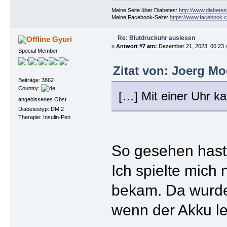
Meine Seite über Diabetes:
http://www.diabetes
Meine Facebook-Seite:
https://www.facebook.c
Re: Blutdruckuhr auslesen
Gyuri
«
Antwort #7 am:
Dezember 21, 2023, 00:23 
Special Member
Zitat von: Joerg Mo
Beiträge: 3862
Country:
[…] Mit einer Uhr k
angebissenes Obst
Diabetestyp: DM 2
Therapie: Insulin-Pen
So gesehen hast
Ich spielte mich
bekam. Da wurde
wenn der Akku le