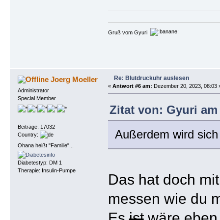
Gruß vom Gyuri
Re: Blutdruckuhr auslesen
Joerg Moeller
«
Antwort #6 am:
Dezember 20, 2023, 08:03 
Administrator
Special Member
Zitat von: Gyuri am
Beiträge: 17032
Außerdem wird sich 
Country:
Ohana heißt "Familie"...
Diabetestyp: DM 1
Therapie: Insulin-Pumpe
Das hat doch mit
messen wie du m
Es
ist
wäre eben n