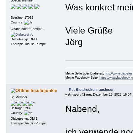
Special Member
Was konkret mei
Beiträge: 17032
Country:
Viele Grüße
Ohana heißt "Familie"...
Jörg
Diabetestyp: DM 1
Therapie: Insulin-Pumpe
Meine Seite über Diabetes:
http://www.diabetes
Meine Facebook-Seite:
https://www.facebook.c
Re: Blutdruckuhr auslesen
Insulinjunkie
«
Antwort #2 am:
Dezember 18, 2023, 19:04 
Sr. Member
Nabend,
Beiträge: 293
Country:
Diabetestyp: DM 1
Therapie: Insulin-Pumpe
ich verwende noc