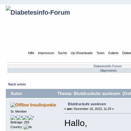
Übersicht
Hilfe
Impressum
Suche
Up-/Downloads
Team
Galerie
Diabe
Diabetesinfo-Forum
Allgemeines
Nach unten
Autor
Thema: Blutdruckuhr auslesen (Gel
Blutdruckuhr auslesen
Insulinjunkie
«
am:
Dezember 16, 2023, 11:29 »
Sr. Member
Hallo,
Beiträge: 293
Country: