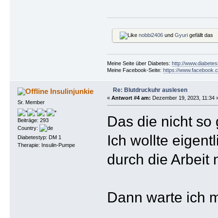
nobbi2406
und
Gyuri
gefällt das
Meine Seite über Diabetes:
http://www.diabetes
Meine Facebook-Seite:
https://www.facebook.c
Re: Blutdruckuhr auslesen
Insulinjunkie
«
Antwort #4 am:
Dezember 19, 2023, 11:34 
Sr. Member
Das die nicht so
Beiträge: 293
Country:
Ich wollte eigent
Diabetestyp: DM 1
Therapie: Insulin-Pumpe
durch die Arbeit
Dann warte ich m