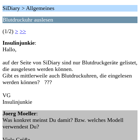
SiDiary > Allgemeines
Blutdruckuhr auslesen
(1/2)
>
>>
Insulinjunkie
:
Hallo,
auf der Seite von SiDiary sind nur Blutdruckgeräte gelistet,
die ausgelesen werden können.
Gibt es mittlerweile auch Blutdruckuhren, die eingelesen
werden können? ???
VG
Insulinjunkie
Joerg Moeller
:
Was konkret meinst Du damit? Bzw. welches Modell
verwendest Du?
Viele Grüße