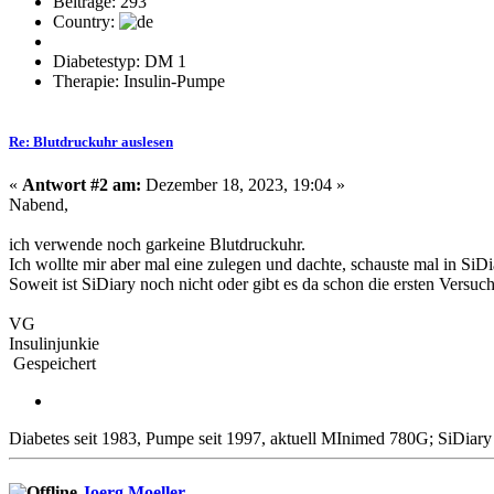
Beiträge: 293
Country:
Diabetestyp: DM 1
Therapie: Insulin-Pumpe
Re: Blutdruckuhr auslesen
«
Antwort #2 am:
Dezember 18, 2023, 19:04 »
Nabend,
ich verwende noch garkeine Blutdruckuhr.
Ich wollte mir aber mal eine zulegen und dachte, schauste mal in Si
Soweit ist SiDiary noch nicht oder gibt es da schon die ersten Versuc
VG
Insulinjunkie
Gespeichert
Diabetes seit 1983, Pumpe seit 1997, aktuell MInimed 780G; SiDia
Joerg Moeller