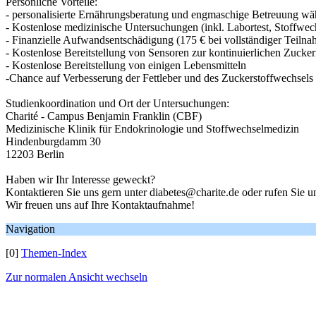
Persönliche Vorteile:
- personalisierte Ernährungsberatung und engmaschige Betreuung wä
- Kostenlose medizinische Untersuchungen (inkl. Labortest, Stoffwe
- Finanzielle Aufwandsentschädigung (175 € bei vollständiger Teilna
- Kostenlose Bereitstellung von Sensoren zur kontinuierlichen Zuck
- Kostenlose Bereitstellung von einigen Lebensmitteln
-Chance auf Verbesserung der Fettleber und des Zuckerstoffwechse
Studienkoordination und Ort der Untersuchungen:
Charité - Campus Benjamin Franklin (CBF)
Medizinische Klinik für Endokrinologie und Stoffwechselmedizin
Hindenburgdamm 30
12203 Berlin
Haben wir Ihr Interesse geweckt?
Kontaktieren Sie uns gern unter diabetes@charite.de oder rufen Sie 
Wir freuen uns auf Ihre Kontaktaufnahme!
Navigation
[0]
Themen-Index
Zur normalen Ansicht wechseln