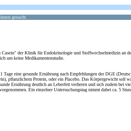
*innen gesucht
Casein" der Klinik für Endokrinologie und Stoffwechselmedizin an d
 sich um keine Medikamentenstudie.
21 Tage eine gesunde Ernährung nach Empfehlungen der DGE (Deutsche
), pflanzlichem Protein, oder ein Placebo. Das Körpergewicht soll wä
nde Ernährung deutlich an Leberfett verlieren und sich zudem bei vie
vorgenommen. Ein einzelner Untersuchungstag nimmt dabei ca. 5 Stu