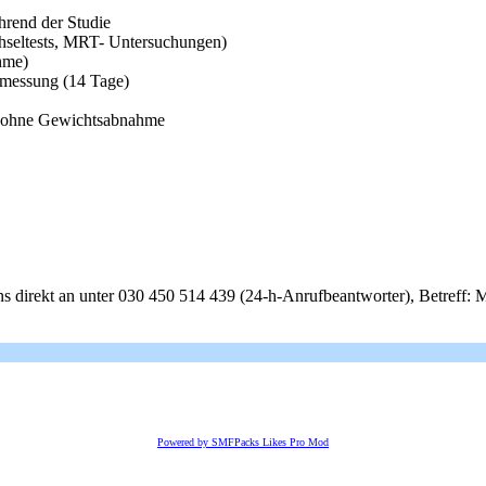
hrend der Studie
chseltests, MRT- Untersuchungen)
hme)
ermessung (14 Tage)
ls ohne Gewichtsabnahme
uns direkt an unter 030 450 514 439 (24-h-Anrufbeantworter), Betreff
Powered by SMFPacks Likes Pro Mod