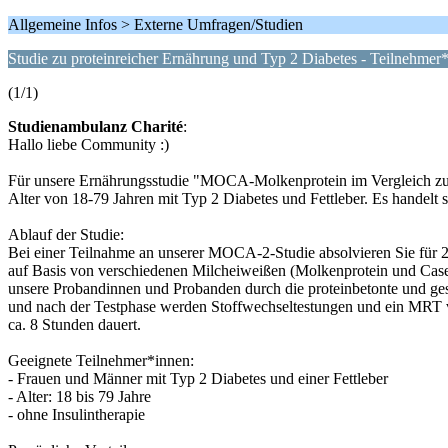
Allgemeine Infos > Externe Umfragen/Studien
Studie zu proteinreicher Ernährung und Typ 2 Diabetes - Teilnehmer
(1/1)
Studienambulanz Charité
:
Hallo liebe Community :)
Für unsere Ernährungsstudie "MOCA-Molkenprotein im Vergleich zu 
Alter von 18-79 Jahren mit Typ 2 Diabetes und Fettleber. Es handelt
Ablauf der Studie:
Bei einer Teilnahme an unserer MOCA-2-Studie absolvieren Sie für 
auf Basis von verschiedenen Milcheiweißen (Molkenprotein und Casein
unsere Probandinnen und Probanden durch die proteinbetonte und gesu
und nach der Testphase werden Stoffwechseltestungen und ein MRT 
ca. 8 Stunden dauert.
Geeignete Teilnehmer*innen:
- Frauen und Männer mit Typ 2 Diabetes und einer Fettleber
- Alter: 18 bis 79 Jahre
- ohne Insulintherapie