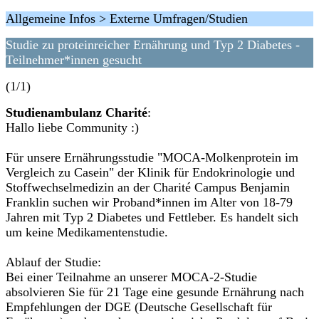
Allgemeine Infos > Externe Umfragen/Studien
Studie zu proteinreicher Ernährung und Typ 2 Diabetes -
Teilnehmer*innen gesucht
(1/1)
Studienambulanz Charité
:
Hallo liebe Community :)
Für unsere Ernährungsstudie "MOCA-Molkenprotein im
Vergleich zu Casein" der Klinik für Endokrinologie und
Stoffwechselmedizin an der Charité Campus Benjamin
Franklin suchen wir Proband*innen im Alter von 18-79
Jahren mit Typ 2 Diabetes und Fettleber. Es handelt sich
um keine Medikamentenstudie.
Ablauf der Studie:
Bei einer Teilnahme an unserer MOCA-2-Studie
absolvieren Sie für 21 Tage eine gesunde Ernährung nach
Empfehlungen der DGE (Deutsche Gesellschaft für