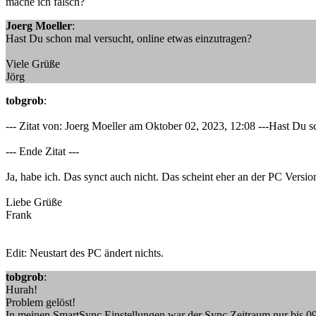
mache ich falsch?
Joerg Moeller
:
Hast Du schon mal versucht, online etwas einzutragen?
Viele Grüße
Jörg
tobgrob
:
--- Zitat von: Joerg Moeller am Oktober 02, 2023, 12:08 ---Hast Du s
--- Ende Zitat ---
Ja, habe ich. Das synct auch nicht. Das scheint eher an der PC Versio
Liebe Grüße
Frank
Edit: Neustart des PC ändert nichts.
tobgrob
:
Hurah!
Problem gelöst!
In meinen SmartSync Einstellungen war der Sync Zeitraum nur bis 09/