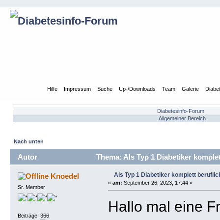
Übersicht
Hilfe
Impressum
Suche
Up-/Downloads
Team
Galerie
Diabe
Diabetesinfo-Forum
Allgemeiner Bereich
Nach unten
Autor
Thema: Als Typ 1 Diabetiker komplet
Als Typ 1 Diabetiker komplett berufli
Knoedel
«
am:
September 26, 2023, 17:44 »
Sr. Member
Hallo mal eine F
Beiträge: 366