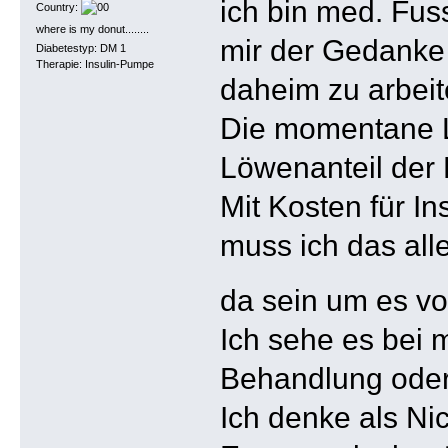
ich bin med. Fus
Country:
where is my donut........
mir der Gedanke
Diabetestyp: DM 1
Therapie: Insulin-Pumpe
daheim zu arbeit
Die momentane La
Löwenanteil der 
Mit Kosten für I
muss ich das all
da sein um es v
Ich sehe es bei m
Behandlung oder 
Ich denke als Ni