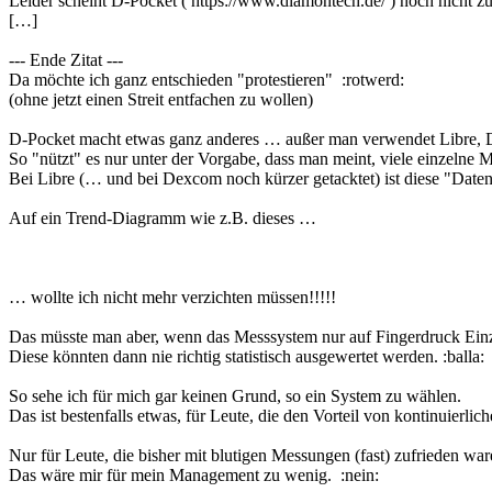
Leider scheint D-Pocket ( https://www.diamontech.de/ ) noch nicht zug
[…]
--- Ende Zitat ---
Da möchte ich ganz entschieden "protestieren" :rotwerd:
(ohne jetzt einen Streit entfachen zu wollen)
D-Pocket macht etwas ganz anderes … außer man verwendet Libre,
So "nützt" es nur unter der Vorgabe, dass man meint, viele einzelne M
Bei Libre (… und bei Dexcom noch kürzer getacktet) ist diese "Daten
Auf ein Trend-Diagramm wie z.B. dieses …
… wollte ich nicht mehr verzichten müssen!!!!!
Das müsste man aber, wenn das Messsystem nur auf Fingerdruck Einz
Diese könnten dann nie richtig statistisch ausgewertet werden. :balla:
So sehe ich für mich gar keinen Grund, so ein System zu wählen.
Das ist bestenfalls etwas, für Leute, die den Vorteil von kontinuierl
Nur für Leute, die bisher mit blutigen Messungen (fast) zufrieden ware
Das wäre mir für mein Management zu wenig. :nein: