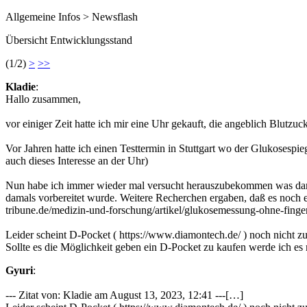
Allgemeine Infos > Newsflash
Übersicht Entwicklungsstand
(1/2)
>
>>
Kladie
:
Hallo zusammen,
vor einiger Zeit hatte ich mir eine Uhr gekauft, die angeblich Blutz
Vor Jahren hatte ich einen Testtermin in Stuttgart wo der Glukosespi
auch dieses Interesse an der Uhr)
Nun habe ich immer wieder mal versucht herauszubekommen was daraus
damals vorbereitet wurde. Weitere Recherchen ergaben, daß es noch e
tribune.de/medizin-und-forschung/artikel/glukosemessung-ohne-finge
Leider scheint D-Pocket ( https://www.diamontech.de/ ) noch nicht zug
Sollte es die Möglichkeit geben ein D-Pocket zu kaufen werde ich es m
Gyuri
:
--- Zitat von: Kladie am August 13, 2023, 12:41 ---[…]