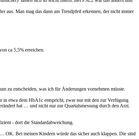
sicher) lassen sich so leicht filtern. Bei FSL2 war das anders und
eißer aus. Man mag das dann am Trendpfeil erkennen, der nicht immer
von ca 5,5% erreichen.
sen, um zu entscheiden, was ich für Änderungen vornehmen müsste.
etwa dem HbA1c entspricht, zwar nur mit den zur Verfügung
verändert hat … und nicht nur zur Quartalsmessung durch den Arzt.
fizient - dort die Standardabweichung.
t … OK. Bei meinen Kindern würde das sicher auch klappen. Die sind