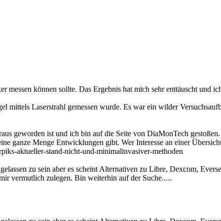
ucker messen können sollte. Das Ergebnis hat mich sehr enttäuscht und 
egel mittels Laserstrahl gemessen wurde. Es war ein wilder Versuchsaufb
 geworden ist und ich bin auf die Seite von DiaMonTech gestoßen. Di
ine ganze Menge Entwicklungen gibt. Wer Interesse an einer Übersicht
rpiks-aktueller-stand-nicht-und-minimalinvasiver-methoden
elassen zu sein aber es scheint Alternativen zu Libre, Dexcom, Eversen
ir vermutlich zulegen. Bin weiterhin auf der Suche.....