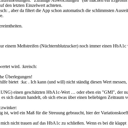
 Einzelmessungen. "Zufällige Abweichungen" (sie machen ein Ergebnis un
f den letzten Einzelwert achteten.
sch: , aber da filtert die App schon automatisch die schlimmsten Ausr
e.
reimtheiten.
t nur einem Meßstreifen (Nüchternblutzucker) noch immer einen HbA1c 
rtet wird. :kreisch:
iche Überlegungen!
shilfe bietet :ka: . Ich kann (und will) nicht ständig diesen Wert mes
nen geschätzten HbA1c-Wert … oder eben ein "GMI", der nur in 
 es sich darum handelt, ob sich etwas über einen beliebigen Zeitraum 
:zwinker:
g ist, wird ein Maß für die Streuung gebraucht, hier der Variationskoef
mich nicht trauen auf das HbA1c zu schließen. Wenn es bei dir klapp