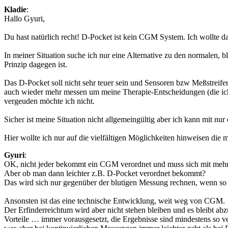
Kladie
:
Hallo Gyuri,
Du hast natürlich recht! D-Pocket ist kein CGM System. Ich wollte d
In meiner Situation suche ich nur eine Alternative zu den normalen, 
Prinzip dagegen ist.
Das D-Pocket soll nicht sehr teuer sein und Sensoren bzw Meßstreif
auch wieder mehr messen um meine Therapie-Entscheidungen (die ich 
vergeuden möchte ich nicht.
Sicher ist meine Situation nicht allgemeingültig aber ich kann mit 
Hier wollte ich nur auf die vielfältigen Möglichkeiten hinweisen die 
Gyuri
:
OK, nicht jeder bekommt ein CGM verordnet und muss sich mit mehr
Aber ob man dann leichter z.B. D-Pocket verordnet bekommt?
Das wird sich nur gegenüber der blutigen Messung rechnen, wenn s
Ansonsten ist das eine technische Entwicklung, weit weg von CGM.
Der Erfinderreichtum wird aber nicht stehen bleiben und es bleibt
Vorteile … immer vorausgesetzt, die Ergebnisse sind mindestens so v