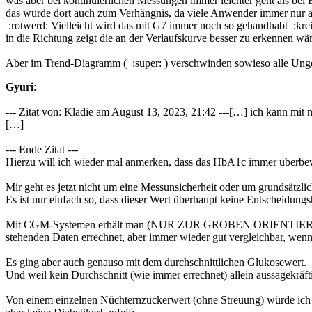
was aber bei kontinuierlichen Messungen immer leichter geht als bei
das wurde dort auch zum Verhängnis, da viele Anwender immer nur au
:rotwerd: Vielleicht wird das mit G7 immer noch so gehandhabt :krei
in die Richtung zeigt die an der Verlaufskurve besser zu erkennen wär
Aber im Trend-Diagramm ( :super: ) verschwinden sowieso alle Unge
Gyuri
:
--- Zitat von: Kladie am August 13, 2023, 21:42 ---[…] ich kann mi
[…]
--- Ende Zitat ---
Hierzu will ich wieder mal anmerken, dass das HbA1c immer überbewe
Mir geht es jetzt nicht um eine Messunsicherheit oder um grundsätzl
Es ist nur einfach so, dass dieser Wert überhaupt keine Entscheidung
Mit CGM-Systemen erhält man (NUR ZUR GROBEN ORIENTIERUNG) ei
stehenden Daten errechnet, aber immer wieder gut vergleichbar, wenn
Es ging aber auch genauso mit dem durchschnittlichen Glukosewert. 
Und weil kein Durchschnitt (wie immer errechnet) allein aussagekräfti
Von einem einzelnen Nüchternzuckerwert (ohne Streuung) würde ich 