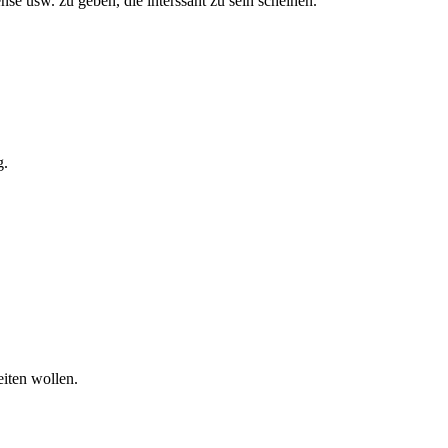
se usw. zu geben, die interssant zu sein scheinen.
g.
eiten wollen.