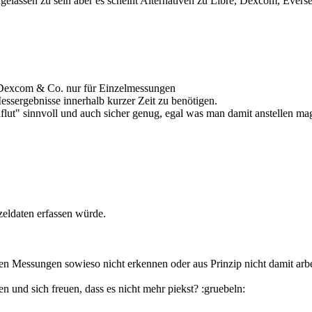
elassen zu sein aber es scheint Alternativen zu Libre, Dexcom, Eversen
 Dexcom & Co. nur für Einzelmessungen
essergebnisse innerhalb kurzer Zeit zu benötigen.
flut" sinnvoll und auch sicher genug, egal was man damit anstellen ma
eldaten erfassen würde.
ichen Messungen sowieso nicht erkennen oder aus Prinzip nicht damit arb
n und sich freuen, dass es nicht mehr piekst? :gruebeln: