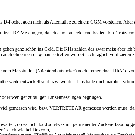
as D-Pocket auch nicht als Alternative zu einem CGM vorstellen. Aber 
blutigen BZ Messungen, da ich damit ausreichend bedient bin. Trotzdem 
en gehen ganz schön ins Geld. Die KHs zahlen das zwar meist aber ich
auch ohne messen genau so treffen würde) nachträglich verifizieren z
nur einem Meßstreifen (Nüchternblutzucker) noch immer einen HbA1c von
mittlerweile entwickelt sind bzw. werden. Das hatte mich nämlich schon
 oder weniger zufälligen Einzelmessungen begnügen.
o viel gemessen wird bzw. VERTRETBAR gemessen werden muss, dass e
 abzuwarten, ob es nicht bald so etwas mit permanenter Zuckererfas
erlässlich wie bei Dexcom,