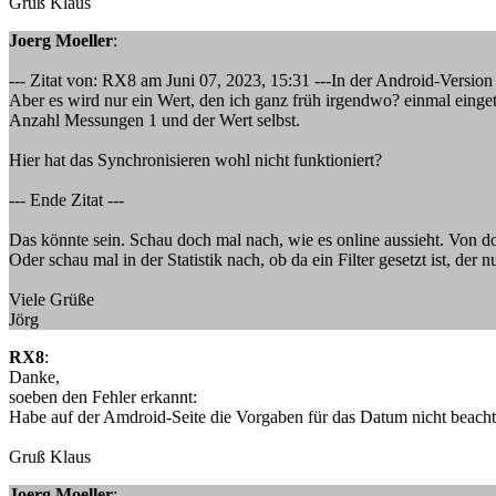
Gruß Klaus
Joerg Moeller
:
--- Zitat von: RX8 am Juni 07, 2023, 15:31 ---In der Android-Version 
Aber es wird nur ein Wert, den ich ganz früh irgendwo? einmal einget
Anzahl Messungen 1 und der Wert selbst.
Hier hat das Synchronisieren wohl nicht funktioniert?
--- Ende Zitat ---
Das könnte sein. Schau doch mal nach, wie es online aussieht. Von dor
Oder schau mal in der Statistik nach, ob da ein Filter gesetzt ist, der 
Viele Grüße
Jörg
RX8
:
Danke,
soeben den Fehler erkannt:
Habe auf der Amdroid-Seite die Vorgaben für das Datum nicht beachte
Gruß Klaus
Joerg Moeller
: