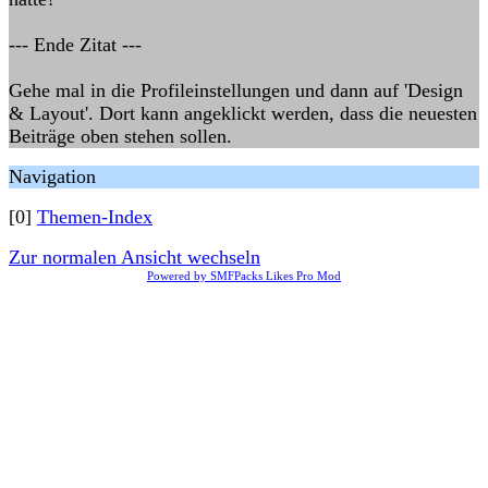
--- Ende Zitat ---
Gehe mal in die Profileinstellungen und dann auf 'Design
& Layout'. Dort kann angeklickt werden, dass die neuesten
Beiträge oben stehen sollen.
Navigation
[0]
Themen-Index
Zur normalen Ansicht wechseln
Powered by SMFPacks Likes Pro Mod