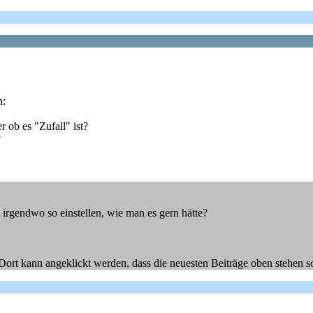
h:
 ob es "Zufall" ist?
?
 irgendwo so einstellen, wie man es gern hätte?
Dort kann angeklickt werden, dass die neuesten Beiträge oben stehen so