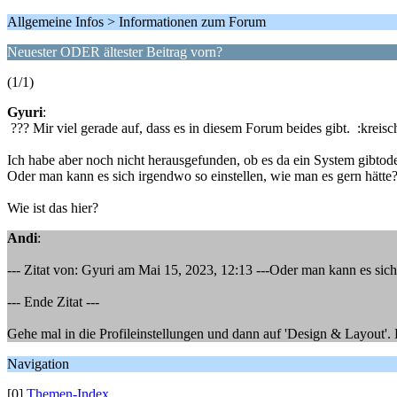
Allgemeine Infos > Informationen zum Forum
Neuester ODER ältester Beitrag vorn?
(1/1)
Gyuri
:
??? Mir viel gerade auf, dass es in diesem Forum beides gibt. :kreisc
Ich habe aber noch nicht herausgefunden, ob es da ein System gibtoder
Oder man kann es sich irgendwo so einstellen, wie man es gern hätte
Wie ist das hier?
Andi
:
--- Zitat von: Gyuri am Mai 15, 2023, 12:13 ---Oder man kann es sich
--- Ende Zitat ---
Gehe mal in die Profileinstellungen und dann auf 'Design & Layout'. 
Navigation
[0]
Themen-Index