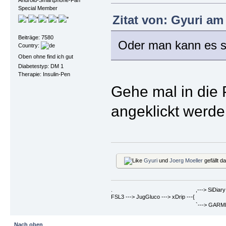
Special Member
Zitat von: Gyuri am
Beiträge: 7580
Oder man kann es si
Country:
Oben ohne find ich gut
Diabetestyp: DM 1
Therapie: Insulin-Pen
Gehe mal in die 
angeklickt werde
Gyuri
und
Joerg Moeller
gefällt d
. ,---> SiDiary ==> Berich
FSL3 ---> JugGluco ---> xDrip ---{
`---> GARMIN Fenix6PRO ==>
Nach oben