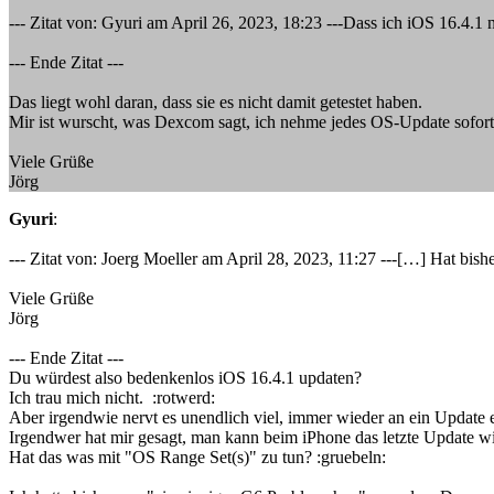
--- Zitat von: Gyuri am April 26, 2023, 18:23 ---Dass ich iOS 16.4.1 n
--- Ende Zitat ---
Das liegt wohl daran, dass sie es nicht damit getestet haben.
Mir ist wurscht, was Dexcom sagt, ich nehme jedes OS-Update sofort
Viele Grüße
Jörg
Gyuri
:
--- Zitat von: Joerg Moeller am April 28, 2023, 11:27 ---[…] Hat bis
Viele Grüße
Jörg
--- Ende Zitat ---
Du würdest also bedenkenlos iOS 16.4.1 updaten?
Ich trau mich nicht. :rotwerd:
Aber irgendwie nervt es unendlich viel, immer wieder an ein Update 
Irgendwer hat mir gesagt, man kann beim iPhone das letzte Update 
Hat das was mit "OS Range Set(s)" zu tun? :gruebeln: