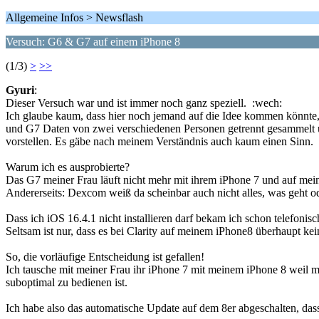
Allgemeine Infos > Newsflash
Versuch: G6 & G7 auf einem iPhone 8
(1/3)
>
>>
Gyuri
:
Dieser Versuch war und ist immer noch ganz speziell. :wech:
Ich glaube kaum, dass hier noch jemand auf die Idee kommen könnt
und G7 Daten von zwei verschiedenen Personen getrennt gesammelt u
vorstellen. Es gäbe nach meinem Verständnis auch kaum einen Sinn. 
Warum ich es ausprobierte?
Das G7 meiner Frau läuft nicht mehr mit ihrem iPhone 7 und auf mei
Andererseits: Dexcom weiß da scheinbar auch nicht alles, was geht od
Dass ich iOS 16.4.1 nicht installieren darf bekam ich schon telefonis
Seltsam ist nur, dass es bei Clarity auf meinem iPhone8 überhaupt kei
So, die vorläufige Entscheidung ist gefallen!
Ich tausche mit meiner Frau ihr iPhone 7 mit meinem iPhone 8 weil mi
suboptimal zu bedienen ist.
Ich habe also das automatische Update auf dem 8er abgeschalten, dass