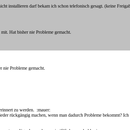
icht installieren darf bekam ich schon telefonisch gesagt. (keine Freig
 mit. Hat bisher nie Probleme gemacht.
her nie Probleme gemacht.
erinnert zu werden. :mauer:
wieder rückgängig machen, wenn man dadurch Probleme bekommt? Ich h