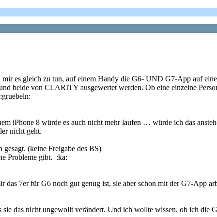
e, mir es gleich zu tun, auf einem Handy die G6- UND G7-App auf ei
nd beide von CLARITY ausgewertet werden. Ob eine einzelne Person m
:gruebeln:
nem iPhone 8 würde es auch nicht mehr laufen … würde ich das anstehe
er nicht geht.
ch gesagt. (keine Freigabe des BS)
ne Probleme gibt. :ka:
r das 7er für G6 noch gut genug ist, sie aber schon mit der G7-App arb
 sie das nicht ungewollt verändert. Und ich wollte wissen, ob ich die