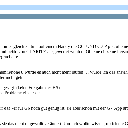
e, mir es gleich zu tun, auf einem Handy die G6- UND G7-App auf ei
nd beide von CLARITY ausgewertet werden. Ob eine einzelne Person m
:gruebeln:
nem iPhone 8 würde es auch nicht mehr laufen … würde ich das anstehe
er nicht geht.
ch gesagt. (keine Freigabe des BS)
ne Probleme gibt. :ka:
r das 7er für G6 noch gut genug ist, sie aber schon mit der G7-App arb
 sie das nicht ungewollt verändert. Und ich wollte wissen, ob ich die