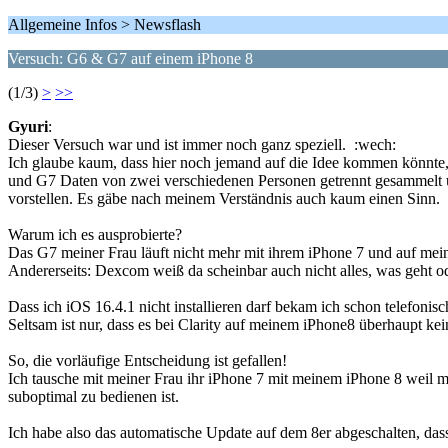
Allgemeine Infos > Newsflash
Versuch: G6 & G7 auf einem iPhone 8
(1/3)
>
>>
Gyuri
:
Dieser Versuch war und ist immer noch ganz speziell. :wech:
Ich glaube kaum, dass hier noch jemand auf die Idee kommen könnt
und G7 Daten von zwei verschiedenen Personen getrennt gesammelt u
vorstellen. Es gäbe nach meinem Verständnis auch kaum einen Sinn. 
Warum ich es ausprobierte?
Das G7 meiner Frau läuft nicht mehr mit ihrem iPhone 7 und auf mei
Andererseits: Dexcom weiß da scheinbar auch nicht alles, was geht od
Dass ich iOS 16.4.1 nicht installieren darf bekam ich schon telefonis
Seltsam ist nur, dass es bei Clarity auf meinem iPhone8 überhaupt kei
So, die vorläufige Entscheidung ist gefallen!
Ich tausche mit meiner Frau ihr iPhone 7 mit meinem iPhone 8 weil mi
suboptimal zu bedienen ist.
Ich habe also das automatische Update auf dem 8er abgeschalten, dass