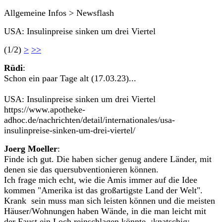
Allgemeine Infos > Newsflash
USA: Insulinpreise sinken um drei Viertel
(1/2)
>
>>
Rüdi
:
Schon ein paar Tage alt (17.03.23)...
USA: Insulinpreise sinken um drei Viertel
https://www.apotheke-
adhoc.de/nachrichten/detail/internationales/usa-
insulinpreise-sinken-um-drei-viertel/
Joerg Moeller
:
Finde ich gut. Die haben sicher genug andere Länder, mit
denen sie das quersubventionieren können.
Ich frage mich echt, wie die Amis immer auf die Idee
kommen "Amerika ist das großartigste Land der Welt".
Krank sein muss man sich leisten können und die meisten
Häuser/Wohnungen haben Wände, in die man leicht mit
der Faust ein Loch reinschlagen könnte :knatschig: