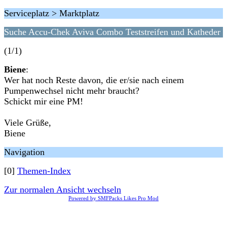
Serviceplatz > Marktplatz
Suche Accu-Chek Aviva Combo Teststreifen und Katheder
(1/1)
Biene
:
Wer hat noch Reste davon, die er/sie nach einem
Pumpenwechsel nicht mehr braucht?
Schickt mir eine PM!
Viele Grüße,
Biene
Navigation
[0]
Themen-Index
Zur normalen Ansicht wechseln
Powered by SMFPacks Likes Pro Mod