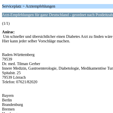
Serviceplatz > Arztempfehlungen
Arzt-Empfehlungen für ganz Deutschland - geordnet nach Postleitzah
(1/1)
Anirac
:
Um schneller und übersichtlicher einen Diabetes Arzt zu finden wäre e
Hier kann jeder selber Vorschläge machen.
Baden-Württemberg
79539
Dr. med. Tilman Gerber
Innere Medizin, Gastroenterologie, Diabetologie, Medikamentöse Tu
Spitalstr. 25
79539 Lörrach
Telefon: 07621/82020
Bayern
Berlin
Brandenburg
Bremen