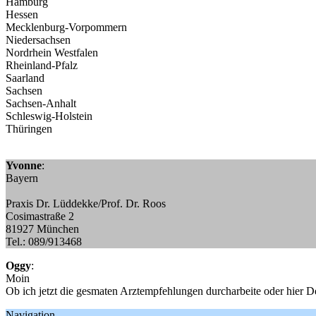
Hamburg
Hessen
Mecklenburg-Vorpommern
Niedersachsen
Nordrhein Westfalen
Rheinland-Pfalz
Saarland
Sachsen
Sachsen-Anhalt
Schleswig-Holstein
Thüringen
Yvonne
:
Bayern
Praxis Dr. Lüddekke/Prof. Dr. Roos
Cosimastraße 2
81927 München
Tel.: 089/913468
Oggy
:
Moin
Ob ich jetzt die gesmaten Arztempfehlungen durcharbeite oder hier D
Navigation