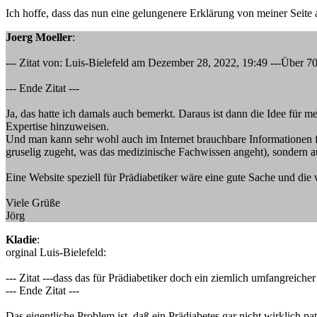
Ich hoffe, dass das nun eine gelungenere Erklärung von meiner Seite 
Joerg Moeller
:
--- Zitat von: Luis-Bielefeld am Dezember 28, 2022, 19:49 ---Über 70
--- Ende Zitat ---
Ja, das hatte ich damals auch bemerkt. Daraus ist dann die Idee für 
Expertise hinzuweisen.
Und man kann sehr wohl auch im Internet brauchbare Informationen 
gruselig zugeht, was das medizinische Fachwissen angeht), sondern 
Eine Website speziell für Prädiabetiker wäre eine gute Sache und die 
Viele Grüße
Jörg
Kladie
:
orginal Luis-Bielefeld:
--- Zitat ---dass das für Prädiabetiker doch ein ziemlich umfangreich
--- Ende Zitat ---
Das eigentliche Problem ist, daß ein Prädiabetes gar nicht wirklich p