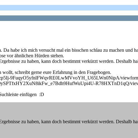
n. Da habe ich mich versucht mal ein bisschen schlau zu machen und hab
ose vor ähnlichen Hürden stehen.
 Ergebnisse zu haben, kann doch bestimmt verkürzt werden. Deshalb 
n wollt, schreibt gerne eure Erfahrung in den Fragebogen.
QLSe4x7zp5Ij-9FuqyO5yfnlFWqvRE0LwMVvoYH_U65LWn0NipA/viewform
AIpQLSf9ySPTfxHY2XuN8ikFw_e7Bdh9HufWuUpi4U-R78HXTnD1qQ/view
 Suchleiste einfügen :D
 Ergebnisse zu haben, kann doch bestimmt verkürzt werden. Deshalb 