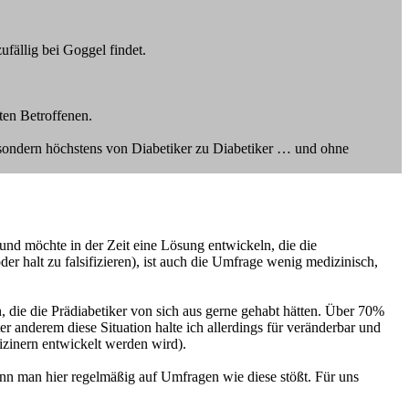
ufällig bei Goggel findet.
ten Betroffenen.
 sondern höchstens von Diabetiker zu Diabetiker … und ohne
und möchte in der Zeit eine Lösung entwickeln, die die
r halt zu falsifizieren), ist auch die Umfrage wenig medizinisch,
, die die Prädiabetiker von sich aus gerne gehabt hätten. Über 70%
r anderem diese Situation halte ich allerdings für veränderbar und
dizinern entwickelt werden wird).
nn man hier regelmäßig auf Umfragen wie diese stößt. Für uns