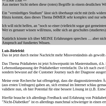
--- Ende Zitat ---
Aus meiner Sicht stehen diese (roten) Begriffe in einem deutlichen W
Ein "vernünftiges Studium" lässt sich überhaupt nicht mit (teils wid
Hinzu kommt, dass dieses Thema IMMER sehr komplex und nur selten v
Ich will nicht helfen, an "noch so einer (vielleicht sogar gut gemein
Wer es genauer wissen will/muss, sollte sich an geschultes (studierte
Natürlich könnte ich über MEINE Erfahrungen sprechen … aber nicht 
Anspruch auf fundiertes Wissen.
Luis-Bielefeld
:
Das ist jetzt durch meine Nachricht mehr Missverständnis als gewollt 
Das Thema Prädiabetes ist jetzt Schwerpunkt im Masterstudium, d.h. 
Lebensstilanpassung der Prädiabetiker vereinfacht. Da ich nach zwei 
sondern bewusst auf die Customer Journey nach der Diagnose ausgeri
Meine erste Recherche hat offengelegt, dass die diagnostizierenden Ä
(aus ersten Umfragen) gaben an, sich erstmal im Internet schlau gemac
validiere nun, ob hier Potential für eine bessere Lösung ist (z.B. Ent
Hierfür brauche ich allerdings Feedback und Erfahrung von Prädiabe
"Nicht-Diabetiker" ist es allerdings manchmal schwieriger in einen 