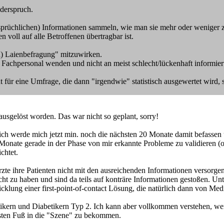
iderspruch.
ersprüchlichen) Informationen sammeln, wie man sie mehr oder weniger z
oll auf alle Betroffenen übertragbar ist.
ten) Laienbefragung" mitzuwirken.
s) Fachpersonal wenden und nicht an meist schlecht/lückenhaft informier
für eine Umfrage, die dann "irgendwie" statistisch ausgewertet wird,
ausgelöst worden. Das war nicht so geplant, sorry!
ich werde mich jetzt min. noch die nächsten 20 Monate damit befassen 
Monate gerade in der Phase von mir erkannte Probleme zu validieren (ode
chtet.
rzte ihre Patienten nicht mit den ausreichenden Informationen versorgen
ht zu haben und sind da teils auf konträre Informationen gestoßen. Unte
wicklung einer first-point-of-contact Lösung, die natürlich dann von Me
tikern und Diabetikern Typ 2. Ich kann aber vollkommen verstehen, we
ersten Fuß in die "Szene" zu bekommen.