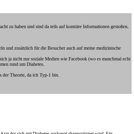
cht zu haben und sind da teils auf konträre Informationen gestoßen.
eln und zusätzlich für die Besucher auch auf meine medizinische
ich ja nicht nur soziale Medien wie Facebook (wo es manchmal echt
hemen rund um Diabetes.
s der Theorie, da ich Typ-1 bin.
Arzt der sich mit Diabetes auskennt diagnostiziert wird. Ein