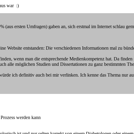
aus war :)
% (aus ersten Umfragen) gaben an, sich erstmal im Internet schlau gema
meine Website entstanden: Die verschiedenen Informationen mal zu bünd
finden, wenn man die entsprechende Medienkompetenz hat. Da finden s
auch alle möglichen Studien und Dissertationen zu ganz bestimmten T
würde ich definitiv auch bei mir verlinken. Ich kenne das Thema nur au
er Prozess werden kann
atologisch ist und nur selten korrekt von einem Diabetologen oder einem 