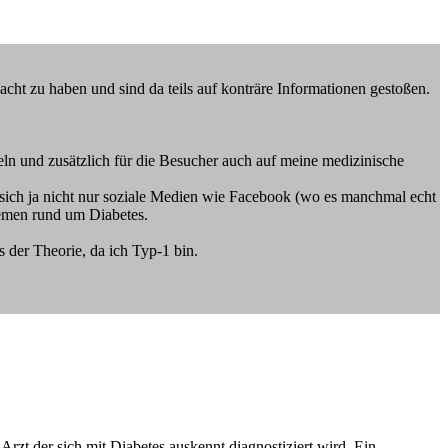
cht zu haben und sind da teils auf konträre Informationen gestoßen.
eln und zusätzlich für die Besucher auch auf meine medizinische
ich ja nicht nur soziale Medien wie Facebook (wo es manchmal echt
hemen rund um Diabetes.
s der Theorie, da ich Typ-1 bin.
Arzt der sich mit Diabetes auskennt diagnostiziert wird. Ein