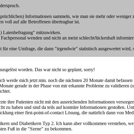
iderspruch.
ersprüchlichen) Informationen sammeln, wie man sie mehr oder weniger z
oll auf alle Betroffenen übertragbar ist.
ten) Laienbefragung" mitzuwirken.
s) Fachpersonal wenden und nicht an meist schlecht/lückenhaft informier
für eine Umfrage, die dann "irgendwie" statistisch ausgewertet wird,
ausgelöst worden. Das war nicht so geplant, sorry!
ich werde mich jetzt min. noch die nächsten 20 Monate damit befassen 
Monate gerade in der Phase von mir erkannte Probleme zu validieren (ode
chtet.
rzte ihre Patienten nicht mit den ausreichenden Informationen versorgen
ht zu haben und sind da teils auf konträre Informationen gestoßen. Unte
wicklung einer first-point-of-contact Lösung, die natürlich dann von Me
tikern und Diabetikern Typ 2. Ich kann aber vollkommen verstehen, we
ersten Fuß in die "Szene" zu bekommen.