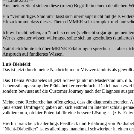
--- Ende Zitat ---
Aus meiner Sicht stehen diese (roten) Begriffe in einem deutlichen W
Ein "vernünftiges Studium" lässt sich überhaupt nicht mit (teils wid
Hinzu kommt, dass dieses Thema IMMER sehr komplex und nur selten v
Ich will nicht helfen, an "noch so einer (vielleicht sogar gut gemein
Wer es genauer wissen will/muss, sollte sich an geschultes (studierte
Natürlich könnte ich über MEINE Erfahrungen sprechen … aber nicht 
Anspruch auf fundiertes Wissen.
Luis-Bielefeld
:
Das ist jetzt durch meine Nachricht mehr Missverständnis als gewollt 
Das Thema Prädiabetes ist jetzt Schwerpunkt im Masterstudium, d.h. 
Lebensstilanpassung der Prädiabetiker vereinfacht. Da ich nach zwei 
sondern bewusst auf die Customer Journey nach der Diagnose ausgeri
Meine erste Recherche hat offengelegt, dass die diagnostizierenden Ä
(aus ersten Umfragen) gaben an, sich erstmal im Internet schlau gemac
validiere nun, ob hier Potential für eine bessere Lösung ist (z.B. Ent
Hierfür brauche ich allerdings Feedback und Erfahrung von Prädiabe
"Nicht-Diabetiker" ist es allerdings manchmal schwieriger in einen 