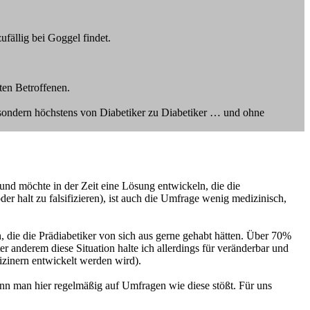
ufällig bei Goggel findet.
ten Betroffenen.
 sondern höchstens von Diabetiker zu Diabetiker … und ohne
und möchte in der Zeit eine Lösung entwickeln, die die
r halt zu falsifizieren), ist auch die Umfrage wenig medizinisch,
, die die Prädiabetiker von sich aus gerne gehabt hätten. Über 70%
r anderem diese Situation halte ich allerdings für veränderbar und
dizinern entwickelt werden wird).
nn man hier regelmäßig auf Umfragen wie diese stößt. Für uns