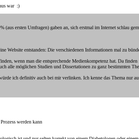
aus war :)
% (aus ersten Umfragen) gaben an, sich erstmal im Internet schlau gema
meine Website entstanden: Die verschiedenen Informationen mal zu bünd
finden, wenn man die entsprechende Medienkompetenz hat. Da finden s
auch alle möglichen Studien und Dissertationen zu ganz bestimmten T
würde ich definitiv auch bei mir verlinken. Ich kenne das Thema nur au
er Prozess werden kann
atologisch ist und nur selten korrekt von einem Diabetologen oder einem 