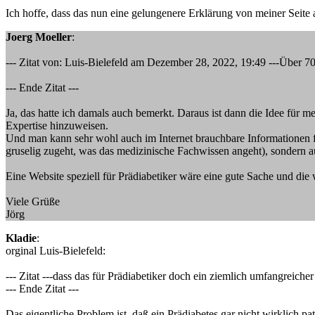
Ich hoffe, dass das nun eine gelungenere Erklärung von meiner Seite 
Joerg Moeller
:
--- Zitat von: Luis-Bielefeld am Dezember 28, 2022, 19:49 ---Über 70
--- Ende Zitat ---
Ja, das hatte ich damals auch bemerkt. Daraus ist dann die Idee für 
Expertise hinzuweisen.
Und man kann sehr wohl auch im Internet brauchbare Informationen 
gruselig zugeht, was das medizinische Fachwissen angeht), sondern 
Eine Website speziell für Prädiabetiker wäre eine gute Sache und die 
Viele Grüße
Jörg
Kladie
:
orginal Luis-Bielefeld:
--- Zitat ---dass das für Prädiabetiker doch ein ziemlich umfangreich
--- Ende Zitat ---
Das eigentliche Problem ist, daß ein Prädiabetes gar nicht wirklich p