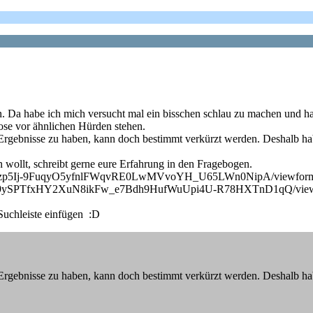
n. Da habe ich mich versucht mal ein bisschen schlau zu machen und hab
ose vor ähnlichen Hürden stehen.
 Ergebnisse zu haben, kann doch bestimmt verkürzt werden. Deshalb 
n wollt, schreibt gerne eure Erfahrung in den Fragebogen.
QLSe4x7zp5Ij-9FuqyO5yfnlFWqvRE0LwMVvoYH_U65LWn0NipA/viewform
AIpQLSf9ySPTfxHY2XuN8ikFw_e7Bdh9HufWuUpi4U-R78HXTnD1qQ/view
 Suchleiste einfügen :D
 Ergebnisse zu haben, kann doch bestimmt verkürzt werden. Deshalb 