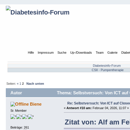
Übersicht
Hilfe
Impressum
Suche
Up-/Downloads
Team
Galerie
Diabe
Diabetesinfo-Forum
CSII - Pumpentherapie
Seiten:
«
1
2
Nach unten
Autor
Thema: Selbstversuch: Von ICT au
Re: Selbstversuch: Von ICT auf Cl
Biene
«
Antwort #10 am:
Februar 04, 2026, 11:07 »
Sr. Member
Zitat von: Alf am Fe
Beiträge: 261