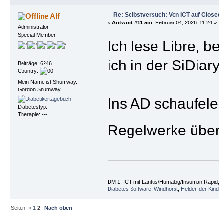
Re: Selbstversuch: Von ICT auf Cl
Alf
«
Antwort #11 am:
Februar 04, 2026, 11:24 »
Administrator
Special Member
Ich lese Libre, 
ich in der SiDia
Beiträge: 6246
Country:
Mein Name ist Shumway.
Gordon Shumway.
Ins AD schaufele
Diabetestyp: ---
Therapie: ---
Regelwerke über
DM 1, ICT mit Lantus/Humalog/Insuman Rapid, F
Diabetes Software
,
Windhorst
,
Helden der Kind
Seiten:
«
1
2
Nach oben