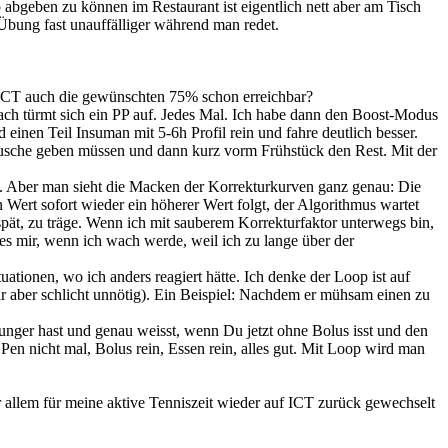
abgeben zu können im Restaurant ist eigentlich nett aber am Tisch
Übung fast unauffälliger während man redet.
 ICT auch die gewünschten 75% schon erreichbar?
ach türmt sich ein PP auf. Jedes Mal. Ich habe dann den Boost-Modus
inen Teil Insuman mit 5-6h Profil rein und fahre deutlich besser.
 Dusche geben müssen und dann kurz vorm Frühstück den Rest. Mit der
. Aber man sieht die Macken der Korrekturkurven ganz genau: Die
 Wert sofort wieder ein höherer Wert folgt, der Algorithmus wartet
spät, zu träge. Wenn ich mit sauberem Korrekturfaktor unterwegs bin,
 es mir, wenn ich wach werde, weil ich zu lange über der
tionen, wo ich anders reagiert hätte. Ich denke der Loop ist auf
hr aber schlicht unnötig). Ein Beispiel: Nachdem er mühsam einen zu
nger hast und genau weisst, wenn Du jetzt ohne Bolus isst und den
Pen nicht mal, Bolus rein, Essen rein, alles gut. Mit Loop wird man
or allem für meine aktive Tenniszeit wieder auf ICT zurück gewechselt