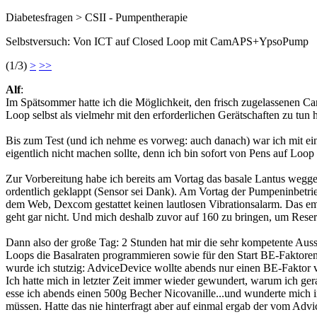
Diabetesfragen > CSII - Pumpentherapie
Selbstversuch: Von ICT auf Closed Loop mit CamAPS+YpsoPump
(1/3)
>
>>
Alf
:
Im Spätsommer hatte ich die Möglichkeit, den frisch zugelassenen Ca
Loop selbst als vielmehr mit den erforderlichen Gerätschaften zu tun 
Bis zum Test (und ich nehme es vorweg: auch danach) war ich mit ei
eigentlich nicht machen sollte, denn ich bin sofort von Pens auf Loo
Zur Vorbereitung habe ich bereits am Vortag das basale Lantus wegge
ordentlich geklappt (Sensor sei Dank). Am Vortag der Pumpeninbetrie
dem Web, Dexcom gestattet keinen lautlosen Vibrationsalarm. Das e
geht gar nicht. Und mich deshalb zuvor auf 160 zu bringen, um Reserv
Dann also der große Tag: 2 Stunden hat mir die sehr kompetente Auss
Loops die Basalraten programmieren sowie für den Start BE-Faktoren
wurde ich stutzig: AdviceDevice wollte abends nur einen BE-Faktor 
Ich hatte mich in letzter Zeit immer wieder gewundert, warum ich g
esse ich abends einen 500g Becher Nicovanille...und wunderte mich i
müssen. Hatte das nie hinterfragt aber auf einmal ergab der vom Advi