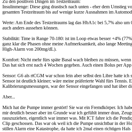
Zu den positiven Dingen im Testzeitraum:
Insulinmenge: Diese ging drastisch nach unten - eher dem Umstieg von
gesamten Testzeitraum bis auf wenige kurze Ausnahmen im Automod
Werte: Am Ende des Testzeitraums lag das HbA1c bei 5,7% also um 0,2
auch anders aussehen können.
Stabilität: Time in Range 70-180: ist im Loop etwas besser +4% (77%
ganz klar die Phasen ohne meine Aufmerksamkeit, also lange Meetings o
High-Alarm von 200mg/dL).
Komfort: Nicht mehr fürs späte Basal wach bleiben zu müssen, wenn 
Das hat sich erst nach 4 Wochen gegeben. Auch einen Bolus per App 
Sensor: G6 als rtCGM war schon fein aber selbst den Libre hatte ich
Sensor ist deutlich kleiner; wäre meine präferierte Wahl fürs Tennis.
Kalibrierungsmessungen, war der Sensor eingefangen und hat über die 
Aber...
Mich hat die Pumpe immer gestört! Sie war ein Fremdkörper. Ich habe 
mir deutlich besser aber im Grunde war ich gefühlt immer dran, Zeugs
rauszuziehen, eigentlich war immer was. Mit ICT fahre ich die Pendiq
Clip geschossen. Das war ok weil ich die Pumpe unsichtbar in der Ho
stillen Alarm eine Katastrophe, da hatte ich 2mal einen richtigen 