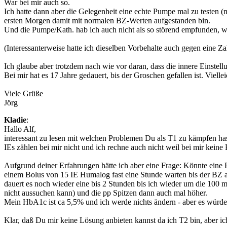
War bei mir auch so.
Ich hatte dann aber die Gelegenheit eine echte Pumpe mal zu testen (m
ersten Morgen damit mit normalen BZ-Werten aufgestanden bin.
Und die Pumpe/Kath. hab ich auch nicht als so störend empfunden, wie
(Interessanterweise hatte ich dieselben Vorbehalte auch gegen eine Za
Ich glaube aber trotzdem nach wie vor daran, dass die innere Einst
Bei mir hat es 17 Jahre gedauert, bis der Groschen gefallen ist. Vielle
Viele Grüße
Jörg
Kladie
:
Hallo Alf,
interessant zu lesen mit welchen Problemen Du als T1 zu kämpfen hast
IEs zählen bei mir nicht und ich rechne auch nicht weil bei mir keine
Aufgrund deiner Erfahrungen hätte ich aber eine Frage: Könnte eine
einem Bolus von 15 IE Humalog fast eine Stunde warten bis der BZ a
dauert es noch wieder eine bis 2 Stunden bis ich wieder um die 100 m
nicht aussuchen kann) und die pp Spitzen dann auch mal höher.
Mein HbA1c ist ca 5,5% und ich werde nichts ändern - aber es würde m
Klar, daß Du mir keine Lösung anbieten kannst da ich T2 bin, aber ic