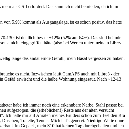
ehr als CSII erfordert. Das kann ich nicht beurteilen, da ich im
 von 5,9% kommt als Ausgangslage, ist es schon positiv, das hätte
 70-130: ist deutlich besser +12% (52% auf 64%). Das sind bei mir
sonst nicht eingegriffen hätte (also bei Werten unter meinem Libre-
wellig lange das andauernde Gefühl, mein Basal vergessen zu haben.
 brauche es nicht. Inzwischen läuft CamAPS auch mit Libre3 - der
mal ein Gefäß erwischt und die halbe Wohnung eingesaut. Nach ~12-13
atheter habe ich immer noch eine erkennbare Narbe. Stahl passte bei
eu aufgezogen, die (erheblichen!) Reste aus der alten versucht
it". Ich hatte mir auf Anraten meines Bruders schon zum Test den Bra-
 Duschen, Toilette, Tennis. Mich hat's genervt. Niedrige Werte ohne
owerbank im Gepäck, mein S10 hat keinen Tag durchgehalten und ich