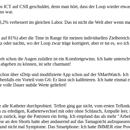
 ICT auf CSII geschuldet, denn man hört, dass der Loop wieder etwas m
us war.
% verbessert im gleichen Labor. Das ist nicht die Welt aber wenn man
 auf 81%) aber die Time in Range für meinen individuellen Zielbereich
der nachts, wo der Loop zwar träge korrigiert, aber er tut es, wo ich 
eh schon die Augen zufallen ist ein Komfortgewinn. Ich hatte untersch
abgeben zu können, ist sehr charmant!
 schon über xDrip und modifizierte App schon auf der SMartWatch. Ich
 Ebenfalls ein Vorteil vom G6: Er lässt sich kalibrieren. Ich hatte ein
volle Dauer stabile Werte geliefert!
alle Katheter durchprobiert. Teflon ging gar nicht, vom ersten Teflonk
 zu erledigen, Katheterwechsel mit oder ohne Schlauch, Ampulle leer, n
s zurück, lege die Patronen ein fertig. Ich empfand das als mehr "Arbe
se an den Shorts hatte aber andauernd auf das Tamagotchi aufzupassen,
Hals und nicht mal Symptome. Das Smartphone: Ich hatte IMMER eine P