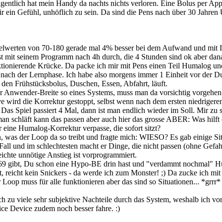
gentlich hat mein Handy da nachts nichts verloren. Eine Bolus per App 
ein Gefühl, unhöflich zu sein. Da sind die Pens nach über 30 Jahren 
G-Zielwerten von 70-180 gerade mal 4% besser bei dem Aufwand und mit
t mit seinem Programm nach 4h durch, die 4 Stunden sind ok aber dan
tionierende Krücke. Da packe ich mir mit Pens einen Teil Humalog und e
ht nach der Lernphase. Ich habe also morgens immer 1 Einheit vor der
den Frühstücksbolus, Duschen, Essen, Abfahrt, läuft.
r Anwender-Breite so eines Systems, muss man da vorsichtig vorgehen
e wird die Korrektur gestoppt, selbst wenn nach dem ersten niedrigeren
Das Spiel passiert 4 Mal, dann ist man endlich wieder im Soll. Mir zu 
n man schläft kann das passen aber auch hier das grosse ABER: Was hilft
eine Humalog-Korrektur verpasse, die sofort sitzt?
was der Loop da so treibt und fragte mich: WIESO? Es gab einige Situa
Fall und im schlechtesten macht er Dinge, die nicht passen (ohne Gefa
eichte unnötige Anstieg ist vorprogrammiert.
 69 gibt, Du schon eine Hypo-BE drin hast und "verdammt nochmal" Hu
 reicht kein Snickers - da werde ich zum Monster! ;) Da zucke ich mit 
Loop muss für alle funktionieren aber das sind so Situationen... *grrr*
ich zu viele sehr subjektive Nachteile durch das System, weshalb ich v
ce Device zudem noch besser fahre. :)