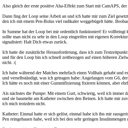
Also gleich der erste positive Aha-Effekt zum Start mit CamAPS, der
Dann fing der Loop seine Arbeit an und ich hatte mir zum Ziel geset
den ich mit einem Pen-Bolus viel radikaler weggebügelt hätte. Beobach
In Summe hat der Loop bei mir ordentlich funktioniert! Er vollbringt
sollte man nicht zu sehr in den Loop eingreifen mit eigenen Korrekt
signalisiert: Halt Dich etwas zurück.
Ich hatte die zusätzliche Herausforderung, dass ich zum Testzeitpun
und für den Loop bin ich schnell zeitbezogen auf einen höheren Ziel
nicht. :(
Ich habe während der Matches mehrfach einen Vollhals gehabt und es ha
und verselbständigt, was ich getragen habe: Angefangen vom G6, der e
Ich hätte es noch mit einer Gummifixierung fixieren können, aber eh
Als nächstes die Pumpe: Mit einem Gurt, schwierig, weil ich immer da
und sie baumelte am Katheter zwischen den Beinen. Ich hatte mir zuv
ich mich trotzdem nicht.
Katheter: Einmal hatte er sich gelöst, einmal habe ich ihn mir raus
Pen reingehauen habe, weil ich bei den sehr geringen Insulinmengen 