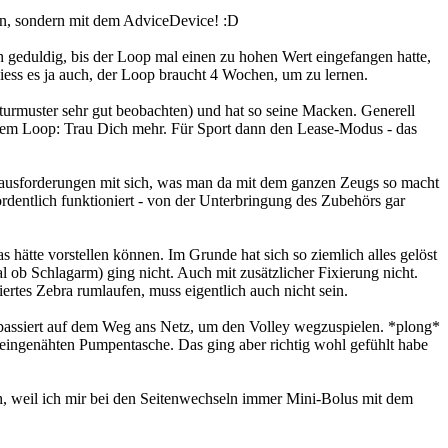
tun, sondern mit dem AdviceDevice! :D
h geduldig, bis der Loop mal einen zu hohen Wert eingefangen hatte,
hiess es ja auch, der Loop braucht 4 Wochen, um zu lernen.
kturmuster sehr gut beobachten) und hat so seine Macken. Generell
t dem Loop: Trau Dich mehr. Für Sport dann den Lease-Modus - das
Herausforderungen mit sich, was man da mit dem ganzen Zeugs so macht
rdentlich funktioniert - von der Unterbringung des Zubehörs gar
s hätte vorstellen können. Im Grunde hat sich so ziemlich alles gelöst
 ob Schlagarm) ging nicht. Auch mit zusätzlicher Fixierung nicht.
rtes Zebra rumlaufen, muss eigentlich auch nicht sein.
al passiert auf dem Weg ans Netz, um den Volley wegzuspielen. *plong*
 eingenähten Pumpentasche. Das ging aber richtig wohl gefühlt habe
ch, weil ich mir bei den Seitenwechseln immer Mini-Bolus mit dem