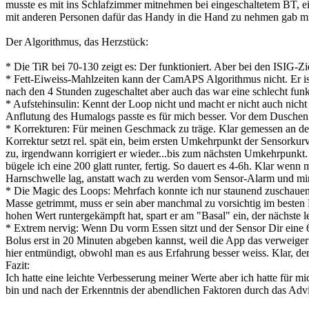
musste es mit ins Schlafzimmer mitnehmen bei eingeschaltetem BT, ei
mit anderen Personen dafür das Handy in die Hand zu nehmen gab mir 
Der Algorithmus, das Herzstück:
* Die TiR bei 70-130 zeigt es: Der funktioniert. Aber bei den ISI
* Fett-Eiweiss-Mahlzeiten kann der CamAPS Algorithmus nicht. Er is
nach den 4 Stunden zugeschaltet aber auch das war eine schlecht funk
* Aufstehinsulin: Kennt der Loop nicht und macht er nicht auch nic
Anflutung des Humalogs passte es für mich besser. Vor dem Duschen 
* Korrekturen: Für meinen Geschmack zu träge. Klar gemessen an de
Korrektur setzt rel. spät ein, beim ersten Umkehrpunkt der Sensorkurv
zu, irgendwann korrigiert er wieder...bis zum nächsten Umkehrpunkt. 
bügele ich eine 200 glatt runter, fertig. So dauert es 4-6h. Klar wen
Harnschwelle lag, anstatt wach zu werden vom Sensor-Alarm und mir 
* Die Magic des Loops: Mehrfach konnte ich nur staunend zuschauen, 
Masse getrimmt, muss er sein aber manchmal zu vorsichtig im besten 
hohen Wert runtergekämpft hat, spart er am "Basal" ein, der nächste l
* Extrem nervig: Wenn Du vorm Essen sitzt und der Sensor Dir eine
Bolus erst in 20 Minuten abgeben kannst, weil die App das verweigert,
hier entmündigt, obwohl man es aus Erfahrung besser weiss. Klar, der 
Fazit:
Ich hatte eine leichte Verbesserung meiner Werte aber ich hatte für m
bin und nach der Erkenntnis der abendlichen Faktoren durch das Advi