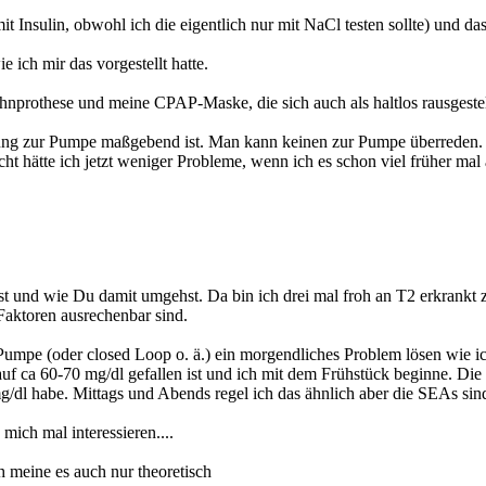
it Insulin, obwohl ich die eigentlich nur mit NaCl testen sollte) und d
 ich mir das vorgestellt hatte.
hnprothese und meine CPAP-Maske, die sich auch als haltlos rausgestell
ellung zur Pumpe maßgebend ist. Man kann keinen zur Pumpe überreden.
icht hätte ich jetzt weniger Probleme, wenn ich es schon viel früher mal 
 und wie Du damit umgehst. Da bin ich drei mal froh an T2 erkrankt zu
 Faktoren ausrechenbar sind.
 Pumpe (oder closed Loop o. ä.) ein morgendliches Problem lösen wie
uf ca 60-70 mg/dl gefallen ist und ich mit dem Frühstück beginne. Di
g/dl habe. Mittags und Abends regel ich das ähnlich aber die SEAs sind
ich mal interessieren....
h meine es auch nur theoretisch