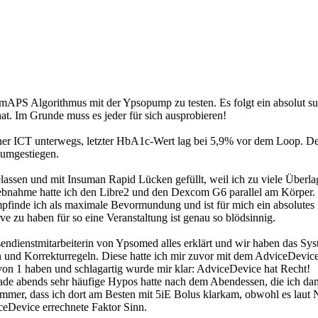
mAPS Algorithmus mit der Ypsopump zu testen. Es folgt ein absolut su
hat. Im Grunde muss es jeder für sich ausprobieren!
ner ICT unterwegs, letzter HbA1c-Wert lag bei 5,9% vor dem Loop. De
p umgestiegen.
lassen und mit Insuman Rapid Lücken gefüllt, weil ich zu viele Überl
bnahme hatte ich den Libre2 und den Dexcom G6 parallel am Körper. Der
mpfinde ich als maximale Bevormundung und ist für mich ein absolute
e zu haben für so eine Veranstaltung ist genau so blödsinnig.
endienstmitarbeiterin von Ypsomed alles erklärt und wir haben das Sy
 und Korrekturregeln. Diese hatte ich mir zuvor mit dem AdviceDevic
von 1 haben und schlagartig wurde mir klar: AdviceDevice hat Recht!
erade abends sehr häufige Hypos hatte nach dem Abendessen, die ich d
mmer, dass ich dort am Besten mit 5iE Bolus klarkam, obwohl es laut 
ceDevice errechnete Faktor Sinn.