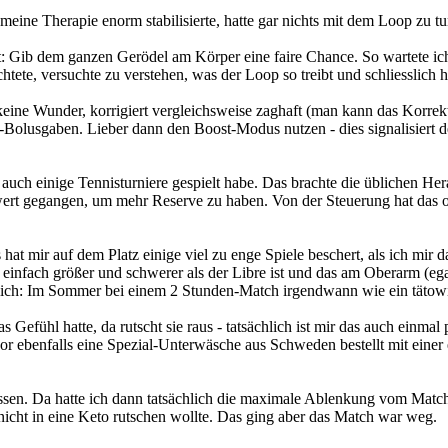
 meine Therapie enorm stabilisierte, hatte gar nichts mit dem Loop zu 
zt: Gib dem ganzen Gerödel am Körper eine faire Chance. So wartete ic
tete, versuchte zu verstehen, was der Loop so treibt und schliesslich 
 keine Wunder, korrigiert vergleichsweise zaghaft (man kann das Korre
ur-Bolusgaben. Lieber dann den Boost-Modus nutzen - dies signalisier
kt auch einige Tennisturniere gespielt habe. Das brachte die üblichen 
wert gegangen, um mehr Reserve zu haben. Von der Steuerung hat das o
t mir auf dem Platz einige viel zu enge Spiele beschert, als ich mir da
infach größer und schwerer als der Libre ist und das am Oberarm (egal
rlich: Im Sommer bei einem 2 Stunden-Match irgendwann wie ein tätowie
s Gefühl hatte, da rutscht sie raus - tatsächlich ist mir das auch einm
or ebenfalls eine Spezial-Unterwäsche aus Schweden bestellt mit einer
gerissen. Da hatte ich dann tatsächlich die maximale Ablenkung vom Mat
nicht in eine Keto rutschen wollte. Das ging aber das Match war weg.