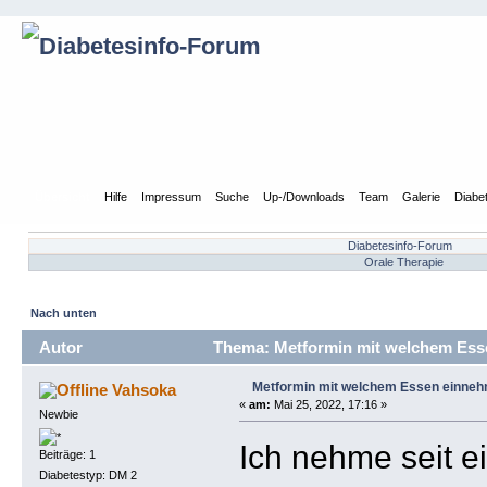
Übersicht
Hilfe
Impressum
Suche
Up-/Downloads
Team
Galerie
Diabe
Diabetesinfo-Forum
Orale Therapie
Nach unten
Autor
Thema: Metformin mit welchem Ess
Metformin mit welchem Essen einne
Vahsoka
«
am:
Mai 25, 2022, 17:16 »
Newbie
Ich nehme seit e
Beiträge: 1
Diabetestyp: DM 2