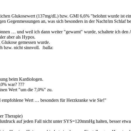
ttlichen Glukosewert (137mg/dL) bzw. GMI 6,6% "belohnt wurde ist e
utigen Gegenmessungen an, was sich besonders in der Nacht/im Schlaf 
können … und weil ich dann weiter "gewarnt" wurde, schaltete ich den 
hler aber als Hypos.
ig Glukose gemessen wurde.
 bzw. nicht sinnvoll. :balla:
chung beim Kardiologen.
7,0% war? ???
r einen Wert "um die 7,0%" zu.
ell empfohlene Wert … besonders für Herzkranke wie Sie!"
ler Therapie)
-Blutdruck auf jeden Fall nicht unter SYS=120mmHg halten, besser etw