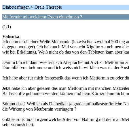
Diabetesfragen > Orale Therapie
Metformin mit welchem Essen einnehmen ?
(1/1)
Vahsoka
:
Ich nehme seit einer Weile Metformin (inzwischen zweimal 500 mg a
dagegen weniger). Ich hab auch Mal versucht Xigduo zu nehmen aber
wie bei Erkältung). Weiß nicht ob das von den Tabletten kam aber k
Darum bin ich dann wieder nach Absprache mit Arzt zu Metformin zu
Durchfall von bekomme und ich weiss nicht wirklich was da der Auslö
Ich habe aber für mich festgestellt das wenn ich Metformin zu oder 
Jetzt habe ich aber gelesen das man Metformin mit manchen Malzeiten 
Ballaststoffe gebunden werden können und dem Körper dann nicht m
Stimmt das ? Weil ich als Diabetiker ja grade auf ballaststoffreich
die Wirkung von Metformin verringern ?
Gibt es sonst noch irgendwelche Arten von Nahrung mit der man Metfo
sehr verunsichert.