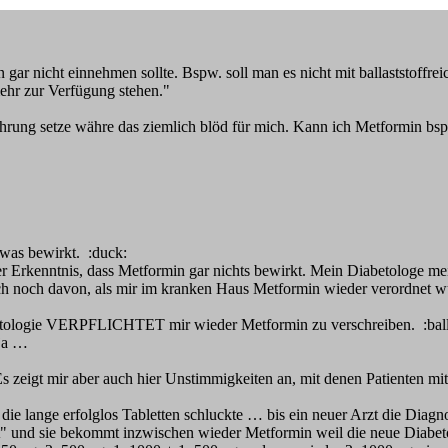
gar nicht einnehmen sollte. Bspw. soll man es nicht mit ballaststoffr
ehr zur Verfügung stehen."
e Nahrung setze währe das ziemlich blöd für mich. Kann ich Metformin 
twas bewirkt. :duck:
Erkenntnis, dass Metformin gar nichts bewirkt. Mein Diabetologe mein
uch noch davon, als mir im kranken Haus Metformin wieder verordnet 
abetologie VERPFLICHTET mir wieder Metformin zu verschreiben. :ball
 ja …
s zeigt mir aber auch hier Unstimmigkeiten an, mit denen Patienten mit 
ie lange erfolglos Tabletten schluckte … bis ein neuer Arzt die Diagno
t" und sie bekommt inzwischen wieder Metformin weil die neue Diabet