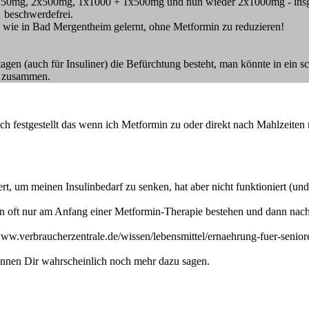
x250mg, 2x500mg, 1x1000 + 1x500mg und nun wieder 2x1000mg - insgesa
… beschwerdefrei.
ge, wie in Bad Mergentheim gelernt, ohne Metformin zu reduzieren!
tagen (auch für Insuliner) die Befürchtung besteht, man könnte in ein 
t zusammen.
mich festgestellt das wenn ich Metformin zu oder direkt nach Mahlzeit
ert, um meinen Insulinbedarf zu senken, hat aber nicht funktioniert (u
gen oft nur am Anfang einer Metformin-Therapie bestehen und dann na
://www.verbraucherzentrale.de/wissen/lebensmittel/ernaehrung-fuer-senio
können Dir wahrscheinlich noch mehr dazu sagen.