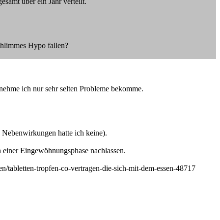
mt über ein Jahr verteilt.
schlimmes Hypo fallen?
en nehme ich nur sehr selten Probleme bekomme.
nd Nebenwirkungen hatte ich keine).
ch einer Eingewöhnungsphase nachlassen.
ren/tabletten-tropfen-co-vertragen-die-sich-mit-dem-essen-48717