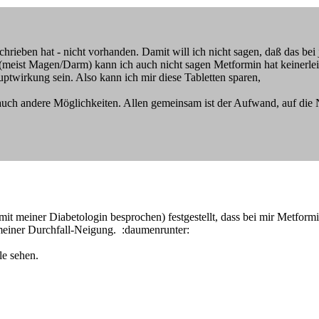
ieben hat - nicht vorhanden. Damit will ich nicht sagen, daß das bei je
meist Magen/Darm) kann ich auch nicht sagen Metformin hat keinerle
uptwirkung sein. Also kann ich mir diese Tabletten sparen,
es auch andere Möglichkeiten. Allen gemeinsam ist der Aufwand, auf d
mit meiner Diabetologin besprochen) festgestellt, dass bei mir Metfor
meiner Durchfall-Neigung. :daumenrunter:
le sehen.