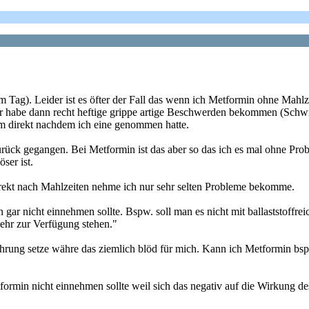
m Tag). Leider ist es öfter der Fall das wenn ich Metformin ohne Ma
 habe dann recht heftige grippe artige Beschwerden bekommen (Schwind
am direkt nachdem ich eine genommen hatte.
rück gegangen. Bei Metformin ist das aber so das ich es mal ohne Pr
ser ist.
direkt nach Mahlzeiten nehme ich nur sehr selten Probleme bekomme.
gar nicht einnehmen sollte. Bspw. soll man es nicht mit ballaststoffr
ehr zur Verfügung stehen."
e Nahrung setze währe das ziemlich blöd für mich. Kann ich Metformin 
rmin nicht einnehmen sollte weil sich das negativ auf die Wirkung de