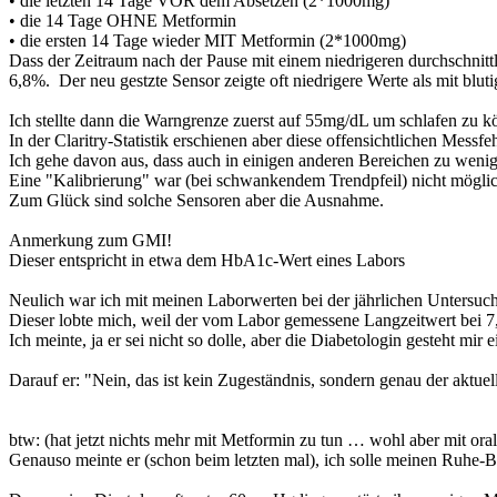
• die letzten 14 Tage VOR dem Absetzen (2*1000mg)
• die 14 Tage OHNE Metformin
• die ersten 14 Tage wieder MIT Metformin (2*1000mg)
Dass der Zeitraum nach der Pause mit einem niedrigeren durchschni
6,8%. Der neu gestzte Sensor zeigte oft niedrigere Werte als mit bl
Ich stellte dann die Warngrenze zuerst auf 55mg/dL um schlafen zu 
In der Claritry-Statistik erschienen aber diese offensichtlichen Messfe
Ich gehe davon aus, dass auch in einigen anderen Bereichen zu wen
Eine "Kalibrierung" war (bei schwankendem Trendpfeil) nicht möglich
Zum Glück sind solche Sensoren aber die Ausnahme.
Anmerkung zum GMI!
Dieser entspricht in etwa dem HbA1c-Wert eines Labors
Neulich war ich mit meinen Laborwerten bei der jährlichen Untersu
Dieser lobte mich, weil der vom Labor gemessene Langzeitwert bei 
Ich meinte, ja er sei nicht so dolle, aber die Diabetologin gesteht mi
Darauf er: "Nein, das ist kein Zugeständnis, sondern genau der aktu
btw: (hat jetzt nichts mehr mit Metformin zu tun … wohl aber mit ora
Genauso meinte er (schon beim letzten mal), ich solle meinen Ruhe