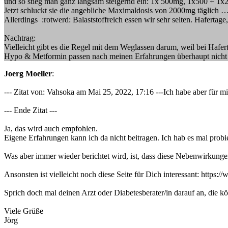
und so stieg man ganz langsam steigernd ein: 1x 500mg, 1x500 + 1
Jetzt schluckt sie die angebliche Maximaldosis von 2000mg täglich 
Allerdings :rotwerd: Balaststoffreich essen wir sehr selten. Haferta
Nachtrag:
Vielleicht gibt es die Regel mit dem Weglassen darum, weil bei Hafer
Hypo & Metformin passen nach meinen Erfahrungen überhaupt nich
Joerg Moeller
:
--- Zitat von: Vahsoka am Mai 25, 2022, 17:16 ---Ich habe aber für 
--- Ende Zitat ---
Ja, das wird auch empfohlen.
Eigene Erfahrungen kann ich da nicht beitragen. Ich hab es mal probi
Was aber immer wieder berichtet wird, ist, dass diese Nebenwirkun
Ansonsten ist vielleicht noch diese Seite für Dich interessant: https
Sprich doch mal deinen Arzt oder Diabetesberater/in darauf an, die 
Viele Grüße
Jörg