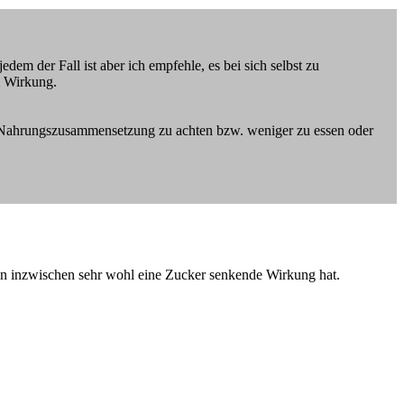
dem der Fall ist aber ich empfehle, es bei sich selbst zu
i Wirkung.
ie Nahrungszusammensetzung zu achten bzw. weniger zu essen oder
min inzwischen sehr wohl eine Zucker senkende Wirkung hat.