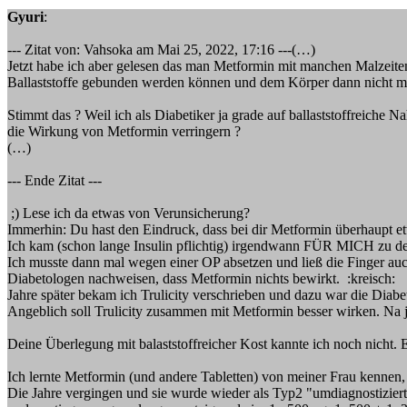
Gyuri
:
--- Zitat von: Vahsoka am Mai 25, 2022, 17:16 ---(…)
Jetzt habe ich aber gelesen das man Metformin mit manchen Malzeiten 
Ballaststoffe gebunden werden können und dem Körper dann nicht m
Stimmt das ? Weil ich als Diabetiker ja grade auf ballaststoffreich
die Wirkung von Metformin verringern ?
(…)
--- Ende Zitat ---
;) Lese ich da etwas von Verunsicherung?
Immerhin: Du hast den Eindruck, dass bei dir Metformin überhaupt e
Ich kam (schon lange Insulin pflichtig) irgendwann FÜR MICH zu der 
Ich musste dann mal wegen einer OP absetzen und ließ die Finger a
Diabetologen nachweisen, dass Metformin nichts bewirkt. :kreisch:
Jahre später bekam ich Trulicity verschrieben und dazu war die Di
Angeblich soll Trulicity zusammen mit Metformin besser wirken. Na
Deine Überlegung mit balaststoffreicher Kost kannte ich noch nicht. E
Ich lernte Metformin (und andere Tabletten) von meiner Frau kennen, d
Die Jahre vergingen und sie wurde wieder als Typ2 "umdiagnostizier