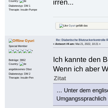
irren...
Country:
Diabetestyp: DM 1
Therapie: Insulin-Pumpe
Gyuri
gefällt das
Re: Diabetische Blutzuckerkontrolle 
Gyuri
«
Antwort #4 am:
Mai 21, 2022, 10:21 »
Special Member
Ich kannte den B
Beiträge: 3862
Country:
Wenn ich aber W
angebissenes Obst
Diabetestyp: DM 2
Zitat
Therapie: Insulin-Pen
… Unter dem englisc
Umgangssprachlich 