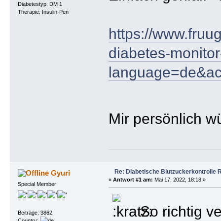
Diabetestyp: DM 1
Therapie: Insulin-Pen
https://www.fruu
diabetes-monito
language=de&a
Mir persönlich w
Re: Diabetische Blutzuckerkontrolle 
Gyuri
«
Antwort #1 am:
Mai 17, 2022, 18:18 »
Special Member
So richtig v
Beiträge: 3862
Country: