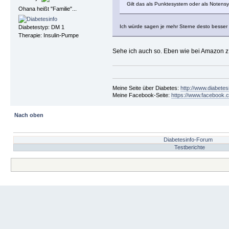
Gilt das als Punktesystem oder als Noten
Ohana heißt "Familie"...
Ich würde sagen je mehr Sterne desto besser
Diabetestyp: DM 1
Therapie: Insulin-Pumpe
Sehe ich auch so. Eben wie bei Amazon z
Meine Seite über Diabetes:
http://www.diabetes
Meine Facebook-Seite:
https://www.facebook.c
Nach oben
Diabetesinfo-Forum
Testberichte