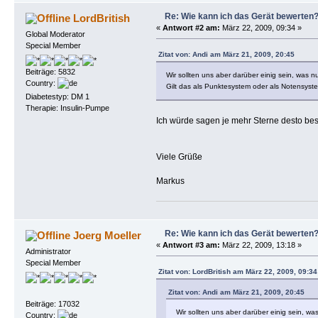
Re: Wie kann ich das Gerät bewerten
LordBritish
«
Antwort #2 am:
März 22, 2009, 09:34 »
Global Moderator
Special Member
Zitat von: Andi am März 21, 2009, 20:45
Beiträge: 5832
Wir sollten uns aber darüber einig sein, was n
Country:
Gilt das als Punktesystem oder als Notensys
Diabetestyp: DM 1
Therapie: Insulin-Pumpe
Ich würde sagen je mehr Sterne desto be
Viele Grüße
Markus
Re: Wie kann ich das Gerät bewerten
Joerg Moeller
«
Antwort #3 am:
März 22, 2009, 13:18 »
Administrator
Special Member
Zitat von: LordBritish am März 22, 2009, 09:34
Zitat von: Andi am März 21, 2009, 20:45
Beiträge: 17032
Wir sollten uns aber darüber einig sein, wa
Country: