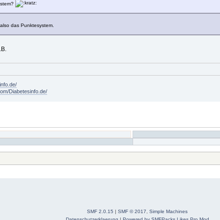
system?
 also das Punktesystem.
.B.
info.de/
om/Diabetesinfo.de/
SMF 2.0.15
|
SMF © 2017
,
Simple Machines
Datenschutzerklaerung
|
Powered by SMFPacks Likes Pro Mod