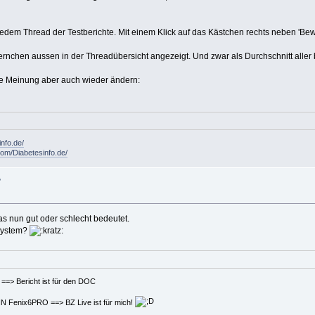
jedem Thread der Testberichte. Mit einem Klick auf das Kästchen rechts neben 'Bewer
ernchen aussen in der Threadübersicht angezeigt. Und zwar als Durchschnitt alle
e Meinung aber auch wieder ändern:
info.de/
om/Diabetesinfo.de/
?
as nun gut oder schlecht bedeutet.
nsystem?
t ist für den DOC
 BZ Live ist für mich!