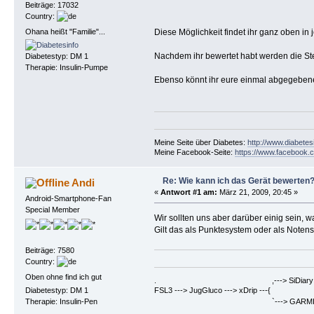
Beiträge: 17032
Country:
Ohana heißt "Familie"...
Diese Möglichkeit findet ihr ganz oben in 
Nachdem ihr bewertet habt werden die St
Diabetestyp: DM 1
Therapie: Insulin-Pumpe
Ebenso könnt ihr eure einmal abgegeben
Meine Seite über Diabetes:
http://www.diabetes
Meine Facebook-Seite:
https://www.facebook.c
Re: Wie kann ich das Gerät bewerten
Andi
«
Antwort #1 am:
März 21, 2009, 20:45 »
Android-Smartphone-Fan
Special Member
Wir sollten uns aber darüber einig sein, w
Gilt das als Punktesystem oder als Note
Beiträge: 7580
Country:
Oben ohne find ich gut
. ,---> SiDiary ==> Berich
FSL3 ---> JugGluco ---> xDrip ---{
Diabetestyp: DM 1
`---> GARMIN Fenix6PRO ==>
Therapie: Insulin-Pen