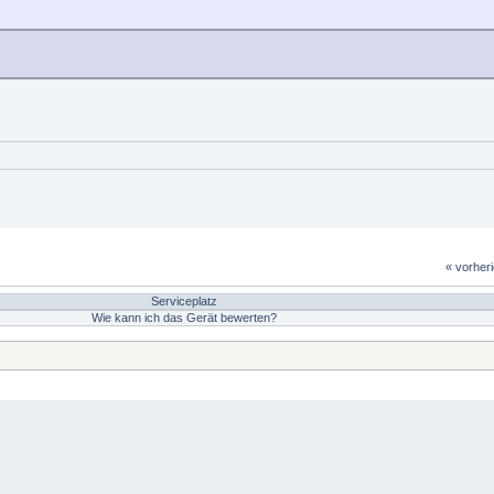
« vorher
Serviceplatz
Wie kann ich das Gerät bewerten?