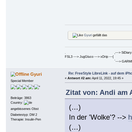
Gyuri
gefällt das
. ,---> SiDiary ==> Berich
FSL3 ---> JugGluco ---> xDrip ---{
`---> GARMIN Fenix6PRO ==>
Re: FreeStyle LibreLink - auf dem iPh
Gyuri
«
Antwort #2 am:
April 11, 2022, 19:45 »
Special Member
Zitat von: Andi am A
Beiträge: 3863
Country:
(…)
angebissenes Obst
Diabetestyp: DM 2
In der 'Wolke'? -->
h
Therapie: Insulin-Pen
(…)