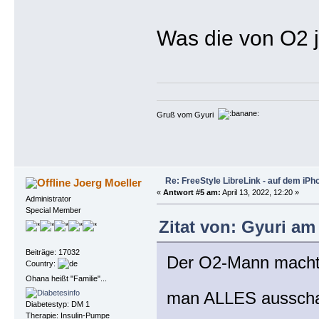
Was die von O2 j
Gruß vom Gyuri
Re: FreeStyle LibreLink - auf dem iPh
Joerg Moeller
«
Antwort #5 am:
April 13, 2022, 12:20 »
Administrator
Special Member
Zitat von: Gyuri am 
Beiträge: 17032
Der O2-Mann machte
Country:
Ohana heißt "Familie"...
man ALLES ausscha
Diabetestyp: DM 1
Therapie: Insulin-Pumpe