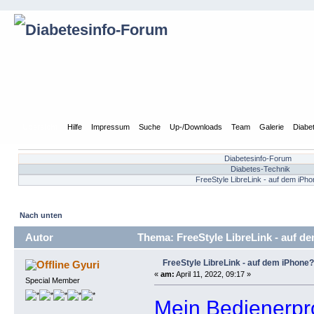
Übersicht
Hilfe
Impressum
Suche
Up-/Downloads
Team
Galerie
Diabe
Diabetesinfo-Forum
Diabetes-Technik
FreeStyle LibreLink - auf dem iPh
Nach unten
Autor
Thema: FreeStyle LibreLink - auf d
FreeStyle LibreLink - auf dem iPhone?
Gyuri
«
am:
April 11, 2022, 09:17 »
Special Member
Mein Bedienerpro