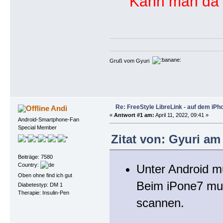
Kann man da v
Gruß vom Gyuri
Re: FreeStyle LibreLink - auf dem iPh
Andi
«
Antwort #1 am:
April 11, 2022, 09:41 »
Android-Smartphone-Fan
Special Member
Zitat von: Gyuri am 
Beiträge: 7580
Country:
Unter Android m
Oben ohne find ich gut
Beim iPone7 mus
Diabetestyp: DM 1
Therapie: Insulin-Pen
scannen.