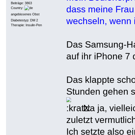
Beiträge: 3863
dass meine Frau
Country:
angebissenes Obst
wechseln, wenn 
Diabetestyp: DM 2
Therapie: Insulin-Pen
Das Samsung-Han
auf ihr iPhone 7 
Das klappte scho
Stunden gehen so
Na ja, vielle
zuletzt vermutlic
Ich setzte also e