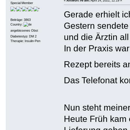
«
Antwort #6 am:
April 14, 2022, 12:19 »
Special Member
Gerade erhielt ic
Beiträge: 3863
Gestern sendete 
Country:
angebissenes Obst
und die Ärztin a
Diabetestyp: DM 2
Therapie: Insulin-Pen
In der Praxis wa
Rezept bereits 
Das Telefonat ko
Nun steht meine
Heute Früh kam e
Lieferung geben.