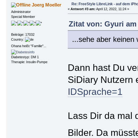
Re: FreeStyle LibreLink - auf dem iPh
Joerg Moeller
«
Antwort #3 am:
April 12, 2022, 11:24 »
Administrator
Special Member
Zitat von: Gyuri am 
Beiträge: 17032
...sehe aber keinen
Country:
Ohana heißt "Familie"...
Diabetestyp: DM 1
Therapie: Insulin-Pumpe
Dann hast Du ver
SiDiary Nutzern 
IDSprache=1
Lass Dir da mal 
Bilder. Da müsst