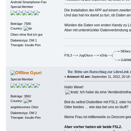
Android-Smartphone-Fan
Special Member
Die Installation der APP auf einem zweit
Und das hat nix damit zu tun, ob Daten a
Beiträge: 7580
Würden die Daten von ersten Handy zu Li
Country:
Aber mit unterdrückter Datenverbindung a
Oben ohne find ich gut
Diabetestyp: DM 1
Therapie: Insulin-Pen
. ,---> SiDiary ==> Berich
FSL3 ---> JugGluco ---> xDrip ---{
`---> GARMIN Fenix6PRO ==>
Re: Bitte um Ratschlag zur LibreLink
Gyuri
«
Antwort #2 am:
September 11, 2022, 20:18 
Special Member
Hallo Wewi!
Ich habe da eine Verständnisfra
Beiträge: 3862
Country:
Bist du selbst Diabetiker mit FSL2, oder h
Oder beides … wie das bei uns so läuft?
angebissenes Obst
Diabetestyp: DM 2
Meine Frau ist mittlerweile zu Dexcom gew
Therapie: Insulin-Pen
Aber vorher hatten wir beide FSL2.