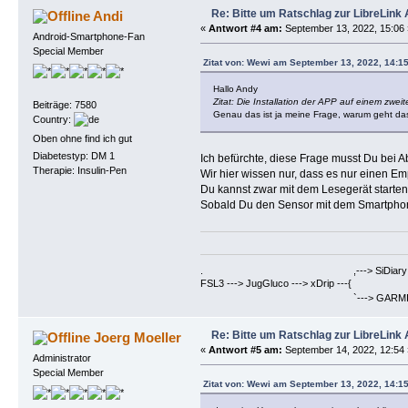
Re: Bitte um Ratschlag zur LibreLink
Andi
«
Antwort #4 am:
September 13, 2022, 15:06 
Android-Smartphone-Fan
Special Member
Zitat von: Wewi am September 13, 2022, 14:1
Hallo Andy
Zitat: Die Installation der APP auf einem zwe
Beiträge: 7580
Genau das ist ja meine Frage, warum geht das
Country:
Oben ohne find ich gut
Diabetestyp: DM 1
Ich befürchte, diese Frage musst Du bei Ab
Therapie: Insulin-Pen
Wir hier wissen nur, dass es nur einen E
Du kannst zwar mit dem Lesegerät starten
Sobald Du den Sensor mit dem Smartphone 
. ,---> SiDiary ==> Berich
FSL3 ---> JugGluco ---> xDrip ---{
`---> GARMIN Fenix6PRO ==>
Re: Bitte um Ratschlag zur LibreLink
Joerg Moeller
«
Antwort #5 am:
September 14, 2022, 12:54 
Administrator
Special Member
Zitat von: Wewi am September 13, 2022, 14:1