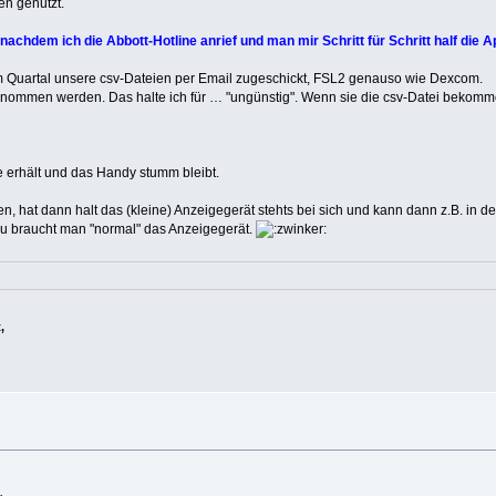
en genutzt.
nachdem ich die Abbott-Hotline anrief und man mir Schritt für Schritt half die A
l im Quartal unsere csv-Dateien per Email zugeschickt, FSL2 genauso wie Dexcom.
rgenommen werden. Das halte ich für … "ungünstig". Wenn sie die csv-Datei bekomm
e erhält und das Handy stumm bleibt.
hat dann halt das (kleine) Anzeigegerät stehts bei sich und kann dann z.B. in de
u braucht man "normal" das Anzeigegerät.
,
.