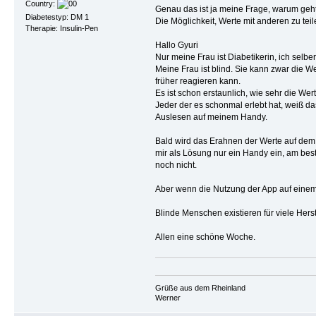
Country:
Genau das ist ja meine Frage, warum geht
Diabetestyp: DM 1
Die Möglichkeit, Werte mit anderen zu teil
Therapie: Insulin-Pen
Hallo Gyuri
Nur meine Frau ist Diabetikerin, ich selber
Meine Frau ist blind. Sie kann zwar die W
früher reagieren kann.
Es ist schon erstaunlich, wie sehr die W
Jeder der es schonmal erlebt hat, weiß da
Auslesen auf meinem Handy.
Bald wird das Erahnen der Werte auf dem 
mir als Lösung nur ein Handy ein, am best
noch nicht.
Aber wenn die Nutzung der App auf einem zw
Blinde Menschen existieren für viele Hers
Allen eine schöne Woche.
Grüße aus dem Rheinland
Werner