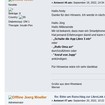
«
Antwort #6 am:
September 19, 2022, 14:34 
Newbie
Hallo Andy
Beiträge: 8
Danke für den Hinweis. Ich werde in nächs
Country:
Diabetestyp: DM 1
Hallo Jörg
Therapie: Insulin-Pen
Hallo Mitlesende
Mir ist bekannt, dass man ein Smartphon
Hat jemand Erfahrungen damit und kann m
-
„Schalte die App Libre 3 ein“
oder
-
„Rufe Oma an“
durchzuführen oder
-
"Anruf von Jupp"
ankündigen.
Für Hinweise wäre ich sehr dankbar.
Grüße aus dem Rheinland
Werner
Re: Bitte um Ratschlag zur LibreLink
Joerg Moeller
«
Antwort #7 am:
September 20, 2022, 10:22 
Administrator