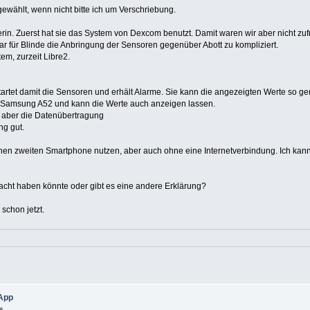
sgewählt, wenn nicht bitte ich um Verschriebung.
ikerin. Zuerst hat sie das System von Dexcom benutzt. Damit waren wir aber nicht
 für Blinde die Anbringung der Sensoren gegenüber Abott zu kompliziert.
em, zurzeit Libre2.
tartet damit die Sensoren und erhält Alarme. Sie kann die angezeigten Werte so g
em Samsung A52 und kann die Werte auch anzeigen lassen.
e aber die Datenübertragung
ng gut.
inen zweiten Smartphone nutzen, aber auch ohne eine Internetverbindung. Ich kann
acht haben könnte oder gibt es eine andere Erklärung?
schon jetzt.
 App
»