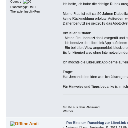
Country:
Ich hoffe, ich habe die richtige Rubrik au
Diabetestyp: DM 1
Therapie: Insulin-Pen
Meine Frau ist seit ca. 50 Jahren Diabet
keine Rückmeldung erfolgte. Außerdem war
Daher benutzt sie seit 2018 das Abott-Syst
Aktueller Zustand:
- Meine Frau benutzt das Lesegerät und s
- Ich benutze die LibreLink App auf ein
- Bin bei LibreView angemeldet, blockier
Es funktioniert also ohne Internetverbindu
Ich möchte die LibreLink App gerne auf e
Frage:
Hat Jemand eine Idee was ich falsch gem
Für Hinweise und Tipps bedanke ich mich 
Grüße aus dem Rheinland
Werner
Re: Bitte um Ratschlag zur LibreLink
Andi
«
Antwort #1 am:
September 11, 2022, 17:09 