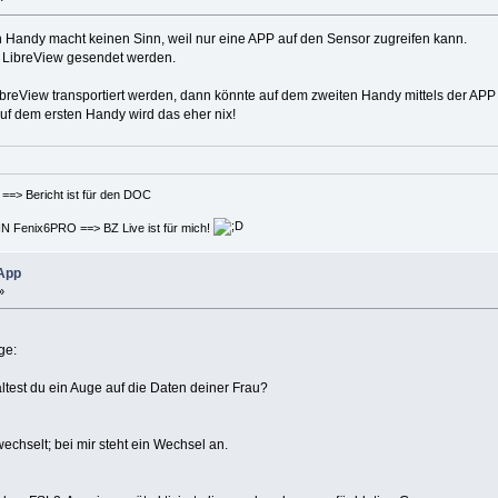
en Handy macht keinen Sinn, weil nur eine APP auf den Sensor zugreifen kann.
n LibreView gesendet werden.
breView transportiert werden, dann könnte auf dem zweiten Handy mittels der APP
uf dem ersten Handy wird das eher nix!
t ist für den DOC
 BZ Live ist für mich!
 App
»
ge:
altest du ein Auge auf die Daten deiner Frau?
echselt; bei mir steht ein Wechsel an.