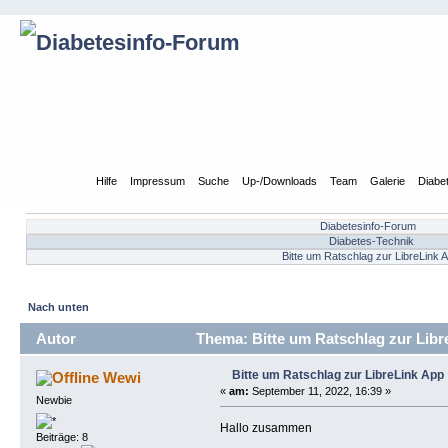
Übersicht
Hilfe
Impressum
Suche
Up-/Downloads
Team
Galerie
Diabe
Diabetesinfo-Forum
Diabetes-Technik
Bitte um Ratschlag zur LibreLink 
Nach unten
Autor
Thema: Bitte um Ratschlag zur Libr
Bitte um Ratschlag zur LibreLink App
Wewi
«
am:
September 11, 2022, 16:39 »
Newbie
Hallo zusammen
Beiträge: 8