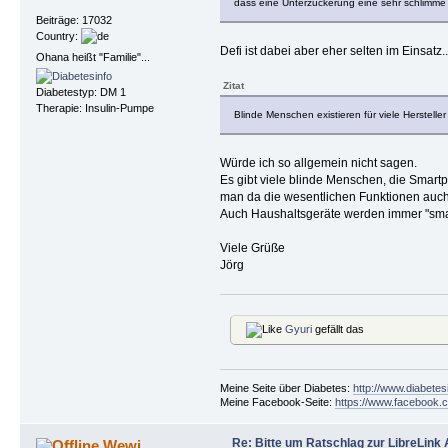
dass eine Unterzuckerung eine sehr schlimme Si
Beiträge: 17032
Country:
Defi ist dabei aber eher selten im Einsatz..
Ohana heißt "Familie"...
Zitat
Diabetestyp: DM 1
Therapie: Insulin-Pumpe
Blinde Menschen existieren für viele Herstell
Würde ich so allgemein nicht sagen.
Es gibt viele blinde Menschen, die Smart
man da die wesentlichen Funktionen auch
Auch Haushaltsgeräte werden immer "smar
Viele Grüße
Jörg
Gyuri
gefällt das
Meine Seite über Diabetes:
http://www.diabetes
Meine Facebook-Seite:
https://www.facebook.c
Re: Bitte um Ratschlag zur LibreLink
Wewi