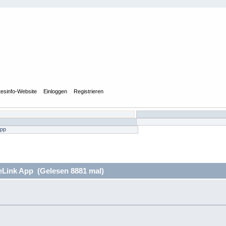
tesinfo-Website
Einloggen
Registrieren
App
eLink App (Gelesen 8881 mal)