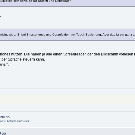
tuation sein kann, so mit Notarzt und Defibrillator
.
er nicht, wie z. B. bei Smartphones und Ceranfeldern mit Touch-Bedienung. Aber das ist ein ganz
phones nutzen. Die haben ja alle einen Screenreader, der den Bildschirm vorlesen 
 per Sprache steuern kann.
ter".
info.de/
om/Diabetesinfo.de/
 App