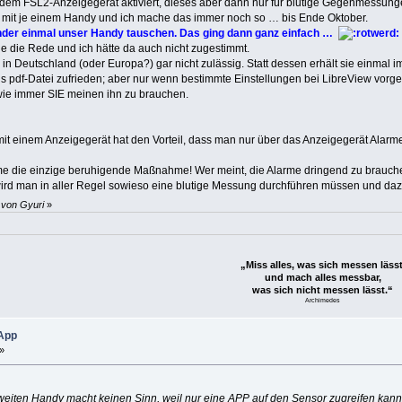
dem FSL2-Anzeigegerät aktiviert, dieses aber dann nur für blutige Gegenmessung
mit je einem Handy und ich mache das immer noch so … bis Ende Oktober.
nder einmal unser Handy tauschen. Das ging dann ganz einfach …
 die Rede und ich hätte da auch nicht zugestimmt.
 in Deutschland (oder Europa?) gar nicht zulässig. Statt dessen erhält sie einma
als pdf-Datei zufrieden; aber nur wenn bestimmte Einstellungen bei LibreView vo
 wie immer SIE meinen ihn zu brauchen.
mit einem Anzeigegerät hat den Vorteil, dass man nur über das Anzeigegerät Alarm
e die einzige beruhigende Maßnahme! Wer meint, die Alarme dringend zu brauchen, 
ird man in aller Regel sowieso eine blutige Messung durchführen müssen und daz
 von Gyuri
»
„Miss alles, was sich messen lässt
und mach alles messbar,
was sich nicht messen lässt.“
Archimedes
 App
»
 zweiten Handy macht keinen Sinn, weil nur eine APP auf den Sensor zugreifen kann