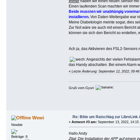
Immer
haben wir einen neuen Sensor mit 
Einen laufenden Scan machten wir immer 
Beide mussten wir unabhängig voneina
installieren.
Von Daten-Weitergabe war nie
Meine Diabetologin meinte sogar, dies sei
Zur Not wäre sie auch mit einem Bericht 
können sie sich den Bericht so erstellen,
Ach ja, das Aktivieren des FSL2-Sensors 
Angesichts der vielen Fehlalarm
das Handy abschalten. Bei einem Alarm w
«
Letzte Änderung: September 12, 2022, 09:46
Gruß vom Gyuri
Re: Bitte um Ratschlag zur LibreLink
Wewi
«
Antwort #3 am:
September 13, 2022, 14:15 
Newbie
Hallo Andy
Beiträge: 8
Zitat: Die Installation der APP auf einem