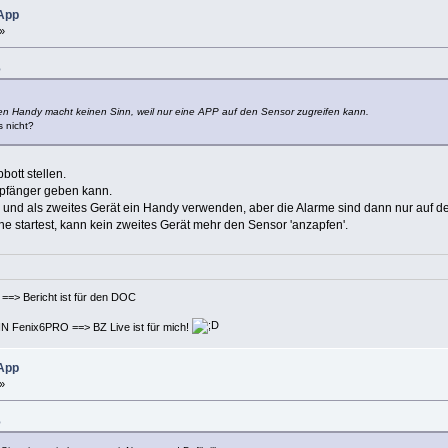
 App
»
5
iten Handy macht keinen Sinn, weil nur eine APP auf den Sensor zugreifen kann.
 nicht?
bott stellen.
mpfänger geben kann.
 und als zweites Gerät ein Handy verwenden, aber die Alarme sind dann nur auf d
startest, kann kein zweites Gerät mehr den Sensor 'anzapfen'.
t ist für den DOC
 BZ Live ist für mich!
 App
»
5