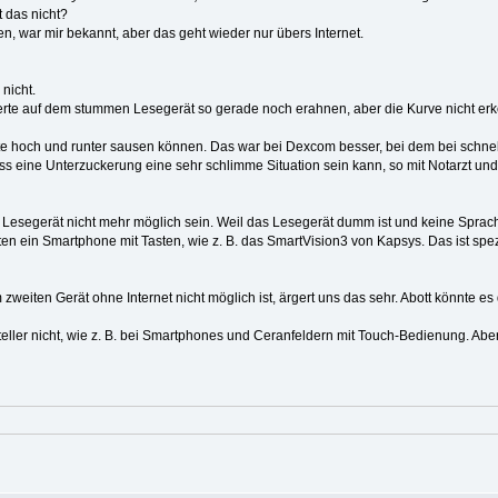
 das nicht?
en, war mir bekannt, aber das geht wieder nur übers Internet.
 nicht.
erte auf dem stummen Lesegerät so gerade noch erahnen, aber die Kurve nicht erke
erte hoch und runter sausen können. Das war bei Dexcom besser, bei dem bei schn
ss eine Unterzuckerung eine sehr schlimme Situation sein kann, so mit Notarzt und 
Lesegerät nicht mehr möglich sein. Weil das Lesegerät dumm ist und keine Spracha
en ein Smartphone mit Tasten, wie z. B. das SmartVision3 von Kapsys. Das ist spezie
eiten Gerät ohne Internet nicht möglich ist, ärgert uns das sehr. Abott könnte es 
teller nicht, wie z. B. bei Smartphones und Ceranfeldern mit Touch-Bedienung. Abe