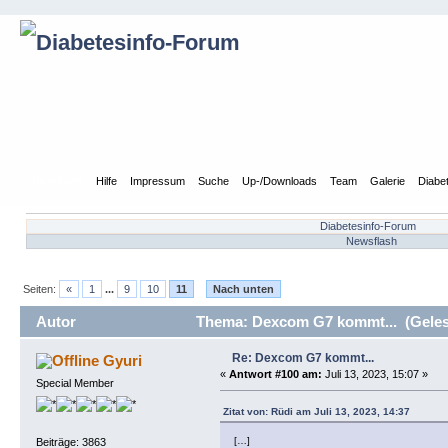
Übersicht
Hilfe
Impressum
Suche
Up-/Downloads
Team
Galerie
Diabe
Diabetesinfo-Forum
Newsflash
Seiten:
«
1
...
9
10
11
Nach unten
Autor
Thema: Dexcom G7 kommt... (Geles
Re: Dexcom G7 kommt...
Gyuri
«
Antwort #100 am:
Juli 13, 2023, 15:07 »
Special Member
Zitat von: Rüdi am Juli 13, 2023, 14:37
[…]
Beiträge: 3863