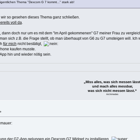
m eigentlichen Thema "Dexcom G 7 kommt..." stark ab!
ir so gesehen dieses Thema ganz schließen.
bereits voll da
.
 dann doch nur um es mit dem "im April gekommenen" G7 meiner Frau zu vergleic
man sich z.B. die Frage stellt, ob man überhaupt von G6 zu G7 umsteigen will. Ich
ch
für mich
nicht bestätigt,
Phone kaufen musste.
p hin und wieder nötig sein.
„Miss alles, was sich messen lässt
und mach alles messbar,
was sich nicht messen lässt.“
Archimedes
»
vierung der G7-App gelungen ein Dexcom G7 Widget zu installieren.