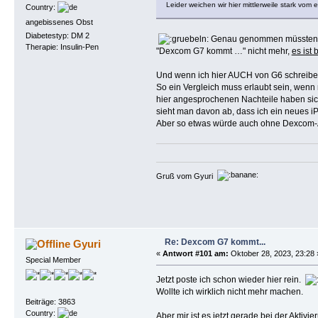
Leider weichen wir hier mittlerweile stark vo
Country:
angebissenes Obst
Diabetestyp: DM 2
Genau genommen müssten w
Therapie: Insulin-Pen
"Dexcom G7 kommt …" nicht mehr,
es ist 
Und wenn ich hier AUCH von G6 schreibe,
So ein Vergleich muss erlaubt sein, wenn 
hier angesprochenen Nachteile haben si
sieht man davon ab, dass ich ein neues i
Aber so etwas würde auch ohne Dexcom-Ap
Gruß vom Gyuri
Re: Dexcom G7 kommt...
Gyuri
«
Antwort #101 am:
Oktober 28, 2023, 23:28 
Special Member
Jetzt poste ich schon wieder hier rein.
Wollte ich wirklich nicht mehr machen.
Beiträge: 3863
Country:
Aber mir ist es jetzt gerade bei der Akti