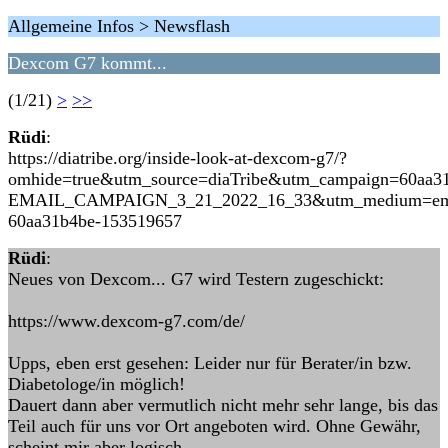
Allgemeine Infos > Newsflash
Dexcom G7 kommt...
(1/21)
>
>>
Rüdi
:
https://diatribe.org/inside-look-at-dexcom-g7/?
omhide=true&utm_source=diaTribe&utm_campaign=60aa3
EMAIL_CAMPAIGN_3_21_2022_16_33&utm_medium=ema
60aa31b4be-153519657
Rüdi
:
Neues von Dexcom... G7 wird Testern zugeschickt:
https://www.dexcom-g7.com/de/
Upps, eben erst gesehen: Leider nur für Berater/in bzw.
Diabetologe/in möglich!
Dauert dann aber vermutlich nicht mehr sehr lange, bis das
Teil auch für uns vor Ort angeboten wird. Ohne Gewähr,
scheint mir aber logisch.