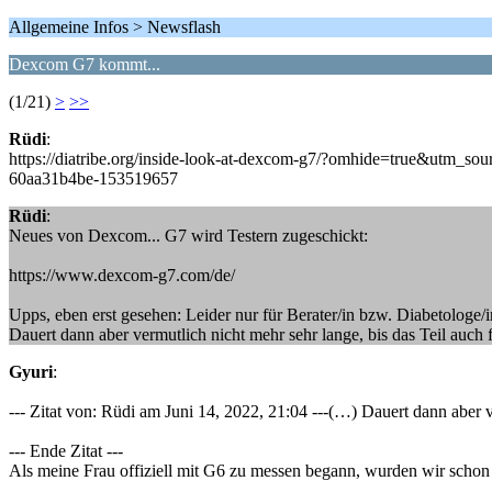
Allgemeine Infos > Newsflash
Dexcom G7 kommt...
(1/21)
>
>>
Rüdi
:
https://diatribe.org/inside-look-at-dexcom-g7/?omhide=true
60aa31b4be-153519657
Rüdi
:
Neues von Dexcom... G7 wird Testern zugeschickt:
https://www.dexcom-g7.com/de/
Upps, eben erst gesehen: Leider nur für Berater/in bzw. Diabetologe/
Dauert dann aber vermutlich nicht mehr sehr lange, bis das Teil auch
Gyuri
:
--- Zitat von: Rüdi am Juni 14, 2022, 21:04 ---(…) Dauert dann aber 
--- Ende Zitat ---
Als meine Frau offiziell mit G6 zu messen begann, wurden wir schon 