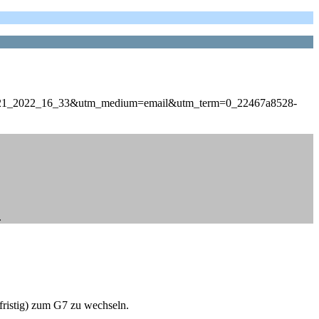
_3_21_2022_16_33&utm_medium=email&utm_term=0_22467a8528-
.
fristig) zum G7 zu wechseln.