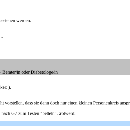
bestehen werden.
 …
 Berater/in oder Diabetologe/in
er: ).
 vorstellen, dass sie dann doch nur einen kleinen Personenkreis ansp
 nach G7 zum Testen "betteln". :rotwerd: