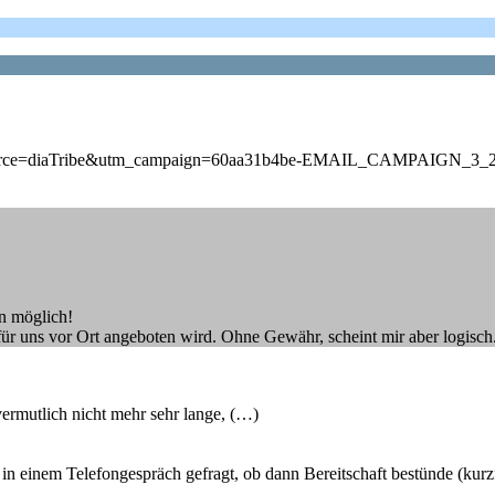
&utm_source=diaTribe&utm_campaign=60aa31b4be-EMAIL_CAMPAIGN
in möglich!
 für uns vor Ort angeboten wird. Ohne Gewähr, scheint mir aber logisch
vermutlich nicht mehr sehr lange, (…)
in einem Telefongespräch gefragt, ob dann Bereitschaft bestünde (kurz