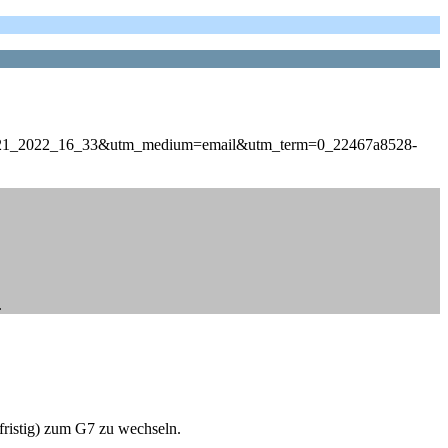
_3_21_2022_16_33&utm_medium=email&utm_term=0_22467a8528-
.
fristig) zum G7 zu wechseln.