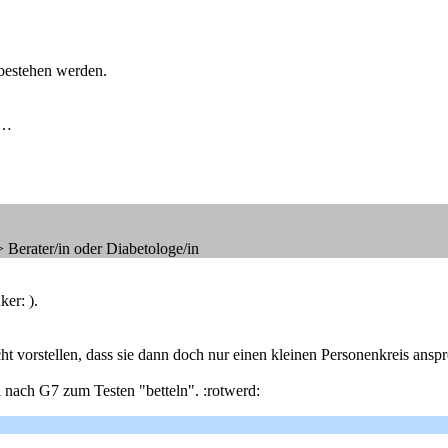
bestehen werden.
 …
 Berater/in oder Diabetologe/in
er: ).
 vorstellen, dass sie dann doch nur einen kleinen Personenkreis ansp
 nach G7 zum Testen "betteln". :rotwerd: