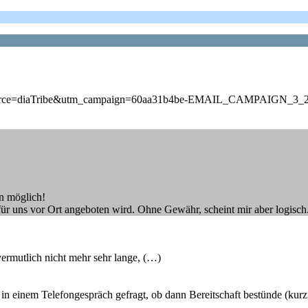
&utm_source=diaTribe&utm_campaign=60aa31b4be-EMAIL_CAMPAIGN
in möglich!
 für uns vor Ort angeboten wird. Ohne Gewähr, scheint mir aber logisch
vermutlich nicht mehr sehr lange, (…)
in einem Telefongespräch gefragt, ob dann Bereitschaft bestünde (kurz