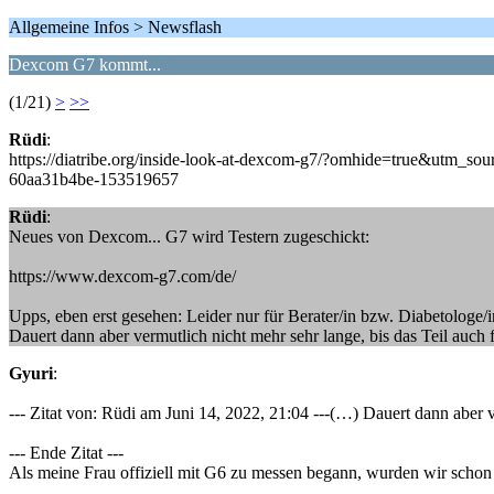
Allgemeine Infos > Newsflash
Dexcom G7 kommt...
(1/21)
>
>>
Rüdi
:
https://diatribe.org/inside-look-at-dexcom-g7/?omhide=true
60aa31b4be-153519657
Rüdi
:
Neues von Dexcom... G7 wird Testern zugeschickt:
https://www.dexcom-g7.com/de/
Upps, eben erst gesehen: Leider nur für Berater/in bzw. Diabetologe/
Dauert dann aber vermutlich nicht mehr sehr lange, bis das Teil auch
Gyuri
:
--- Zitat von: Rüdi am Juni 14, 2022, 21:04 ---(…) Dauert dann aber 
--- Ende Zitat ---
Als meine Frau offiziell mit G6 zu messen begann, wurden wir schon 