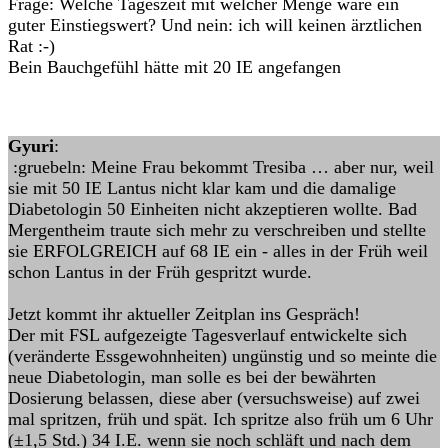
Frage: Welche Tageszeit mit welcher Menge wäre ein
guter Einstiegswert? Und nein: ich will keinen ärztlichen
Rat :-)
Bein Bauchgefühl hätte mit 20 IE angefangen
Gyuri
:
:gruebeln: Meine Frau bekommt Tresiba … aber nur, weil
sie mit 50 IE Lantus nicht klar kam und die damalige
Diabetologin 50 Einheiten nicht akzeptieren wollte. Bad
Mergentheim traute sich mehr zu verschreiben und stellte
sie ERFOLGREICH auf 68 IE ein - alles in der Früh weil
schon Lantus in der Früh gespritzt wurde.
Jetzt kommt ihr aktueller Zeitplan ins Gespräch!
Der mit FSL aufgezeigte Tagesverlauf entwickelte sich
(veränderte Essgewohnheiten) ungünstig und so meinte die
neue Diabetologin, man solle es bei der bewährten
Dosierung belassen, diese aber (versuchsweise) auf zwei
mal spritzen, früh und spät. Ich spritze also früh um 6 Uhr
(±1,5 Std.) 34 I.E. wenn sie noch schläft und nach dem