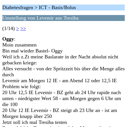
Diabetesfragen > ICT - Basis/Bolus
Umstellung von Levemir aus Tresiba
(1/14)
>
>>
Oggy
:
Moin zusammen
Bin mal wieder Bastel- Oggy
Weil ich z.Zt meine Baslarate in der Nacht absolut nicht
gebacken kriege:
Alles versucht - von der Spritzzeit bis über die Menge alles
durch
Levemir am Morgen 12 IE - am Abend 12 oder 12,5 IE
Problem wie folgt:
20 Uhr 12,5 IE Levemir - BZ geht ab 24 Uhr rapide nach
unten - niedrigster Wert 58 - am Morgen gegen 6 Uhr um
die 100
20 Uhr 12 IE Levemir - BZ steigt ab 23 Uhr an - ist am
Morgen knapp über 250
Jetzt soll ich mal Tresiba testen