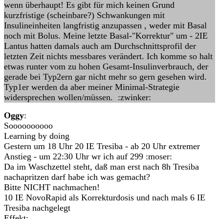
wenn überhaupt! Es gibt für mich keinen Grund
kurzfristige (scheinbare?) Schwankungen mit
Insulineinheiten langfristig anzupassen , weder mit Basal
noch mit Bolus. Meine letzte Basal-"Korrektur" um - 2IE
Lantus hatten damals auch am Durchschnittsprofil der
letzten Zeit nichts messbares verändert. Ich komme so halt
etwas runter vom zu hohen Gesamt-Insulinverbrauch, der
gerade bei Typ2ern gar nicht mehr so gern gesehen wird.
Typ1er werden da aber meiner Minimal-Strategie
widersprechen wollen/müssen. :zwinker:
Oggy
:
Soooooooooo
Learning by doing
Gestern um 18 Uhr 20 IE Tresiba - ab 20 Uhr extremer
Anstieg - um 22:30 Uhr wr ich auf 299 :moser:
Da im Waschzettel steht, daß man erst nach 8h Tresiba
nachapritzen darf habe ich was gemacht?
Bitte NICHT nachmachen!
10 IE NovoRapid als Korrekturdosis und nach mals 6 IE
Tresiba nachgelegt
Effekt: