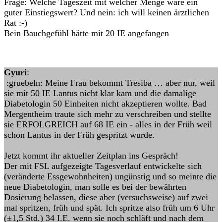
Frage: Welche Tageszeit mit welcher Menge wäre ein
guter Einstiegswert? Und nein: ich will keinen ärztlichen
Rat :-)
Bein Bauchgefühl hätte mit 20 IE angefangen
Gyuri
:
:gruebeln: Meine Frau bekommt Tresiba … aber nur, weil
sie mit 50 IE Lantus nicht klar kam und die damalige
Diabetologin 50 Einheiten nicht akzeptieren wollte. Bad
Mergentheim traute sich mehr zu verschreiben und stellte
sie ERFOLGREICH auf 68 IE ein - alles in der Früh weil
schon Lantus in der Früh gespritzt wurde.
Jetzt kommt ihr aktueller Zeitplan ins Gespräch!
Der mit FSL aufgezeigte Tagesverlauf entwickelte sich
(veränderte Essgewohnheiten) ungünstig und so meinte die
neue Diabetologin, man solle es bei der bewährten
Dosierung belassen, diese aber (versuchsweise) auf zwei
mal spritzen, früh und spät. Ich spritze also früh um 6 Uhr
(±1,5 Std.) 34 I.E. wenn sie noch schläft und nach dem