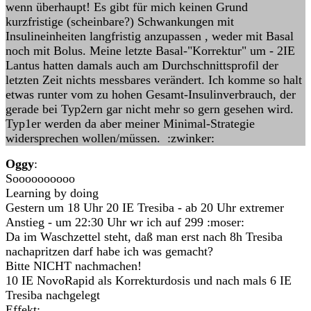
wenn überhaupt! Es gibt für mich keinen Grund
kurzfristige (scheinbare?) Schwankungen mit
Insulineinheiten langfristig anzupassen , weder mit Basal
noch mit Bolus. Meine letzte Basal-"Korrektur" um - 2IE
Lantus hatten damals auch am Durchschnittsprofil der
letzten Zeit nichts messbares verändert. Ich komme so halt
etwas runter vom zu hohen Gesamt-Insulinverbrauch, der
gerade bei Typ2ern gar nicht mehr so gern gesehen wird.
Typ1er werden da aber meiner Minimal-Strategie
widersprechen wollen/müssen. :zwinker:
Oggy
:
Soooooooooo
Learning by doing
Gestern um 18 Uhr 20 IE Tresiba - ab 20 Uhr extremer
Anstieg - um 22:30 Uhr wr ich auf 299 :moser:
Da im Waschzettel steht, daß man erst nach 8h Tresiba
nachapritzen darf habe ich was gemacht?
Bitte NICHT nachmachen!
10 IE NovoRapid als Korrekturdosis und nach mals 6 IE
Tresiba nachgelegt
Effekt: