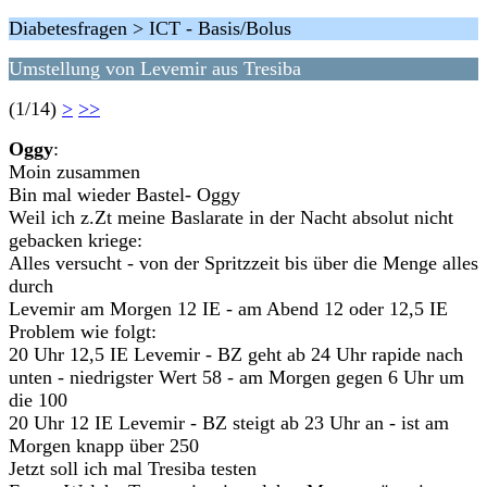
Diabetesfragen > ICT - Basis/Bolus
Umstellung von Levemir aus Tresiba
(1/14)
>
>>
Oggy
:
Moin zusammen
Bin mal wieder Bastel- Oggy
Weil ich z.Zt meine Baslarate in der Nacht absolut nicht
gebacken kriege:
Alles versucht - von der Spritzzeit bis über die Menge alles
durch
Levemir am Morgen 12 IE - am Abend 12 oder 12,5 IE
Problem wie folgt:
20 Uhr 12,5 IE Levemir - BZ geht ab 24 Uhr rapide nach
unten - niedrigster Wert 58 - am Morgen gegen 6 Uhr um
die 100
20 Uhr 12 IE Levemir - BZ steigt ab 23 Uhr an - ist am
Morgen knapp über 250
Jetzt soll ich mal Tresiba testen