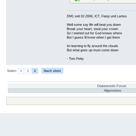
DM1 seit 02.2006, ICT, Fiasp und Lantus
Well some say life will beat you down
Break your heart, steal your crown
So I started out for God knows where
But I guess Ill know when I get there
Im learning to fly around the clouds
But what goes up must come down
- Tom Petty
Seiten:
«
1
2
Nach oben
Diabetesinfo-Forum
Allgemeines