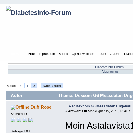
Übersicht
Hilfe
Impressum
Suche
Up-/Downloads
Team
Galerie
Diabe
Diabetesinfo-Forum
Allgemeines
Seiten:
«
1
2
Nach unten
Autor
Thema: Dexcom G6 Messdaten Unge
Re: Dexcom G6 Messdaten Ungenau
Duff Rose
«
Antwort #10 am:
August 15, 2021, 13:41 »
Sr. Member
Moin Astalavista
Beiträge: 898