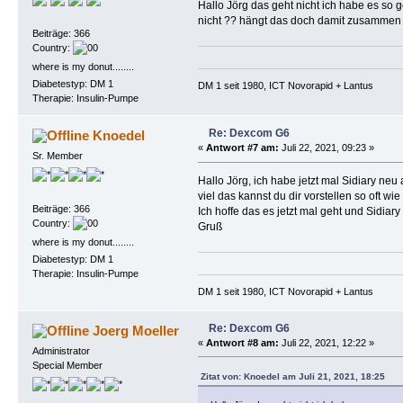
Hallo Jörg das geht nicht ich habe es so
nicht ?? hängt das doch damit zusammen da
Beiträge: 366
Country:
where is my donut........
Diabetestyp: DM 1
DM 1 seit 1980, ICT Novorapid + Lantus 
Therapie: Insulin-Pumpe
Re: Dexcom G6
Knoedel
«
Antwort #7 am:
Juli 22, 2021, 09:23 »
Sr. Member
Hallo Jörg, ich habe jetzt mal Sidiary n
viel das kannst du dir vorstellen so oft wie
Beiträge: 366
Ich hoffe das es jetzt mal geht und Sidi
Country:
Gruß
where is my donut........
Diabetestyp: DM 1
Therapie: Insulin-Pumpe
DM 1 seit 1980, ICT Novorapid + Lantus 
Re: Dexcom G6
Joerg Moeller
«
Antwort #8 am:
Juli 22, 2021, 12:22 »
Administrator
Special Member
Zitat von: Knoedel am Juli 21, 2021, 18:25