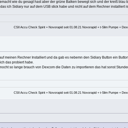
 gemacht wie du gesagt hast aber der grüne Balken bewegt sich und der kreiß bla
s ich Sidiary nur auf dem USB stick habe und nicht auf dem Rechner installiert is
CSII Accu Check Spirit + Novorapid seit 01.08.21 Novorapid + t-Slim Pumpe + De
eu auf meinen Rechner Installiert und da gab es nebemn den Sidiary Button ein But
 ich das probiert habe.
ary nocht so lange brauch von Dexcom die Daten zu importieren das hat sonst Stun
CSII Accu Check Spirit + Novorapid seit 01.08.21 Novorapid + t-Slim Pumpe + De