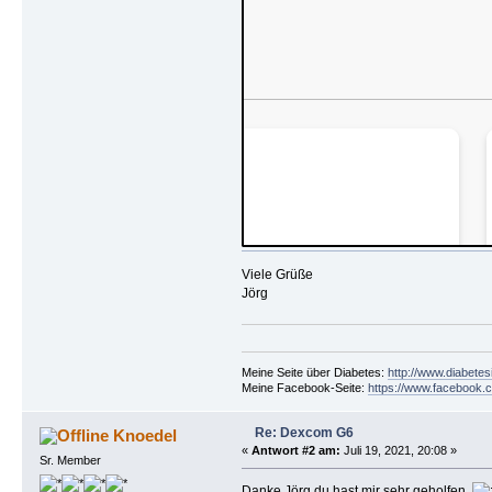
Viele Grüße
Jörg
Meine Seite über Diabetes:
http://www.diabetes
Meine Facebook-Seite:
https://www.facebook.c
Re: Dexcom G6
Knoedel
«
Antwort #2 am:
Juli 19, 2021, 20:08 »
Sr. Member
Danke Jörg du hast mir sehr geholfen