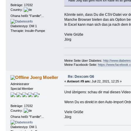
Hallo Jörg das geht nicht ich habe es so gem
Beiträge: 17032
Country:
Könnte sein, dass Du die CSV-Datei vor de
Ohana heißt "Familie"...
Manche Browser bieten das als Option b
In Excel kann man sich das ja nach dem I
Diabetestyp: DM 1
Therapie: Insulin-Pumpe
Viele Grüße
Jörg
Meine Seite über Diabetes:
http://www.diabetes
Meine Facebook-Seite:
https://www.facebook.c
Re: Dexcom G6
Joerg Moeller
«
Antwort #9 am:
Juli 22, 2021, 12:25 »
Administrator
Special Member
Und übrigens: schau dir mal dieses Video
Wenn Du es direkt in den Auto-Import Ord
Beiträge: 17032
Country:
Viele Grüße
Ohana heißt "Familie"...
Jörg
Diabetestyp: DM 1