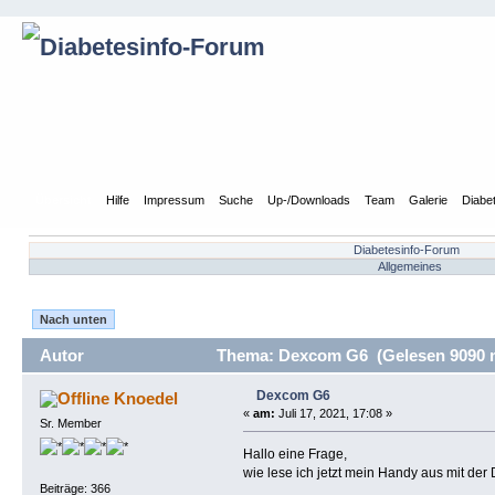
Übersicht
Hilfe
Impressum
Suche
Up-/Downloads
Team
Galerie
Diabe
Diabetesinfo-Forum
Allgemeines
Nach unten
Autor
Thema: Dexcom G6 (Gelesen 9090 
Dexcom G6
Knoedel
«
am:
Juli 17, 2021, 17:08 »
Sr. Member
Hallo eine Frage,
wie lese ich jetzt mein Handy aus mit de
Beiträge: 366