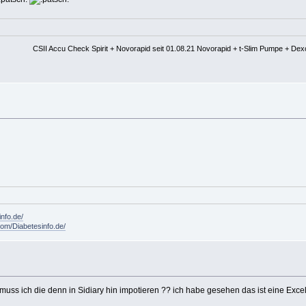
CSII Accu Check Spirit + Novorapid seit 01.08.21 Novorapid + t-Slim Pumpe + De
info.de/
om/Diabetesinfo.de/
ss ich die denn in Sidiary hin impotieren ?? ich habe gesehen das ist eine Excel T