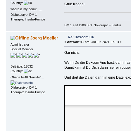
Country:
Gruß Knödel
where is my donut........
Diabetestyp: DM 1
Therapie: Insulin-Pumpe
DM 1 seit 1980, ICT Novorapid + Lantus 
Re: Dexcom G6
Joerg Moeller
«
Antwort #1 am:
Juli 19, 2021, 14:24 »
Administrator
Special Member
Gar nicht.
Wenn Du die Dexcom App hast, dann hast 
Beiträge: 17032
Damit kannst Du Dich dann hier einlogge
Country:
Ohana heißt "Familie"...
Und dort die Daten dann in eine Datei expor
Diabetestyp: DM 1
Therapie: Insulin-Pumpe