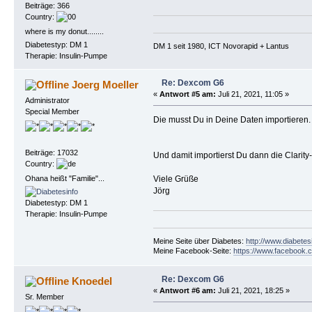
Beiträge: 366
Country:
where is my donut........
Diabetestyp: DM 1
DM 1 seit 1980, ICT Novorapid + Lantus 
Therapie: Insulin-Pumpe
Re: Dexcom G6
Joerg Moeller
«
Antwort #5 am:
Juli 21, 2021, 11:05 »
Administrator
Special Member
Die musst Du in Deine Daten importieren.
Beiträge: 17032
Und damit importierst Du dann die Clarity-
Country:
Ohana heißt "Familie"...
Viele Grüße
Jörg
Diabetestyp: DM 1
Therapie: Insulin-Pumpe
Meine Seite über Diabetes:
http://www.diabetes
Meine Facebook-Seite:
https://www.facebook.c
Re: Dexcom G6
Knoedel
«
Antwort #6 am:
Juli 21, 2021, 18:25 »
Sr. Member