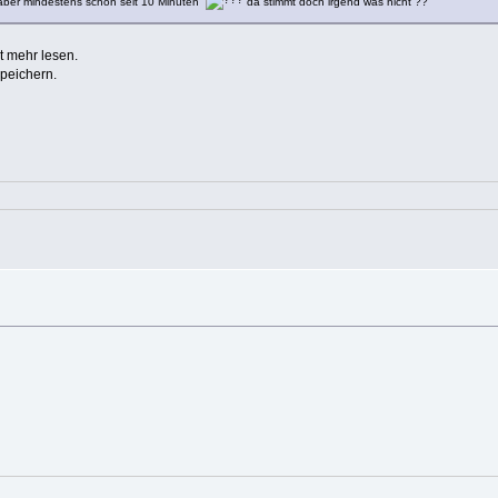
h aber mindestens schon seit 10 Minuten
da stimmt doch irgend was nicht ??
t mehr lesen.
speichern.