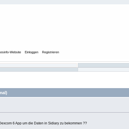
tesinfo-Website
Einloggen
Registrieren
mal)
r Dexcom 6 App um die Daten in Sidiary zu bekommen ??