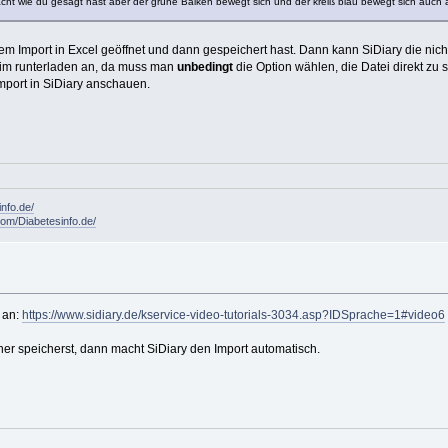
acht wie du gesagt hast aber der grüne Balken bewegt sich und der kreiß blau bewegt sich auc
m Import in Excel geöffnet und dann gespeichert hast. Dann kann SiDiary die nich
eim runterladen an, da muss man
unbedingt
die Option wählen, die Datei direkt zu 
mport in SiDiary anschauen.
info.de/
om/Diabetesinfo.de/
 an:
https://www.sidiary.de/kservice-video-tutorials-3034.asp?IDSprache=1#video6
ner speicherst, dann macht SiDiary den Import automatisch.