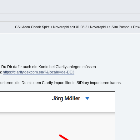
CSII Accu Check Spirit + Novorapid seit 01.08.21 Novorapid + t-Slim Pumpe + De
Du Dir dafür auch ein Konto bei Clarity anlegen müssen.
n:
https://clarity.dexcom.eu/?&locale=de-DE3
tieren, die Du mit dem Clarity Importfilter in SiDiary importieren kannst: