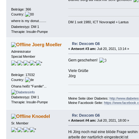
Beiträge: 366
Country:
where is my donut........
DM 1 seit 1980, ICT Novorapid + Lantus 
Diabetestyp: DM 1
Therapie: Insulin-Pumpe
Re: Dexcom G6
Joerg Moeller
«
Antwort #3 am:
Juli 20, 2021, 13:14 »
Administrator
Special Member
Gern geschehen!
Viele Grüße
Beiträge: 17032
Jörg
Country:
Ohana heißt "Familie"...
Diabetestyp: DM 1
Meine Seite über Diabetes:
http://www.diabetes
Therapie: Insulin-Pumpe
Meine Facebook-Seite:
https://www.facebook.c
Re: Dexcom G6
Knoedel
«
Antwort #4 am:
Juli 20, 2021, 18:00 »
Sr. Member
Hi Jörg noch mal eine blöde Frage wohin mu
arbeite der nartürlich eingesteckt ist