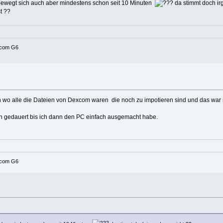
u bewegt sich auch aber mindestens schon seit 10 Minuten
da stimmt doch i
t ??
xcom G6
ton wo alle die Dateien von Dexcom waren die noch zu impotieren sind und das war
den gedauert bis ich dann den PC einfach ausgemacht habe.
xcom G6