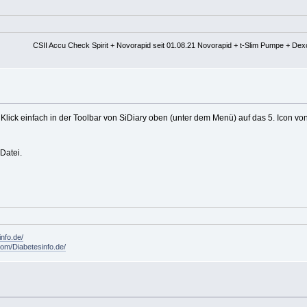
CSII Accu Check Spirit + Novorapid seit 01.08.21 Novorapid + t-Slim Pumpe + De
 Klick einfach in der Toolbar von SiDiary oben (unter dem Menü) auf das 5. Icon v
Datei.
info.de/
om/Diabetesinfo.de/