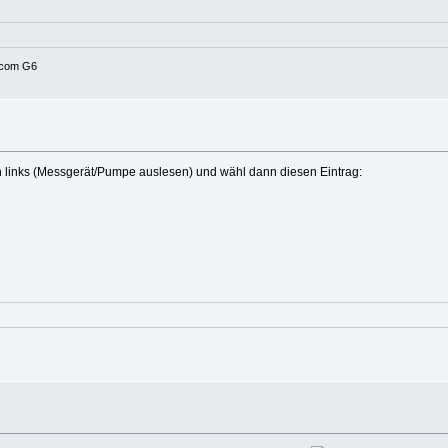
xcom G6
on links (Messgerät/Pumpe auslesen) und wähl dann diesen Eintrag: