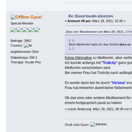
Re: Basal Insulin absetzen.
Gyuri
«
Antwort #8 am:
März 28, 2021, 23:35 »
Special Member
Zitat von: Mannheimer am März 28, 2021, 17:0
(…)
Beiträge: 3862
Beim Metformin habe ich das Gefühl
dass es 
Country:
(…)
angebissenes Obst
Diabetestyp: DM 2
Keine Alternative
zu Metformin, aber viell
Therapie: Insulin-Pen
Ich konnte anfangs mit "
Trulicity
" ganz gut
Metformin verschrieben wird.
Bei meiner Frau hat Trulicity nach anfä
Es wurde dann bei ihr durch "
Victosa
" er
Frau hat immerhin damit keine Nebenwir
Ob das eine oder andere Medikament für d
einem Arztgespräch parat zu haben.
«
Letzte Änderung: März 29, 2021, 08:38 von 
Gruß vom Gyuri