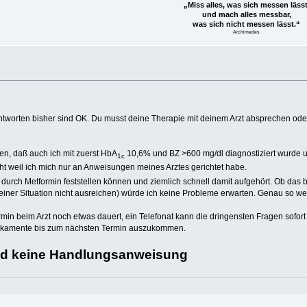
„Miss alles, was sich messen lässt
und mach alles messbar,
was sich nicht messen lässt.“
Archimedes
Antworten bisher sind OK. Du musst deine Therapie mit deinem Arzt absprechen o
en, daß auch ich mit zuerst HbA
10,6% und BZ >600 mg/dl diagnostiziert wurde u
1c
ht weil ich mich nur an Anweisungen meines Arztes gerichtet habe.
urch Metformin feststellen können und ziemlich schnell damit aufgehört. Ob das b
deiner Situation nicht ausreichen) würde ich keine Probleme erwarten. Genau so w
in beim Arzt noch etwas dauert, ein Telefonat kann die dringensten Fragen sofort
edikamente bis zum nächsten Termin auszukommen.
und keine Handlungsanweisung