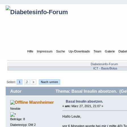
Übersicht
Hilfe
Impressum
Suche
Up-/Downloads
Team
Galerie
Diabe
Diabetesinfo-Forum
ICT - Basis/Bolus
Seiten:
1
2
»
Nach unten
Autor
Thema: Basal Insulin absetzen. (Ge
Basal Insulin absetzen.
Mannheimer
«
am:
März 27, 2021, 21:07 »
Newbie
Hallo Leute,
Beiträge: 8
Diabetestyp: DM 2
vor 6 Monaten wurde bei mir ( mitte 40) T