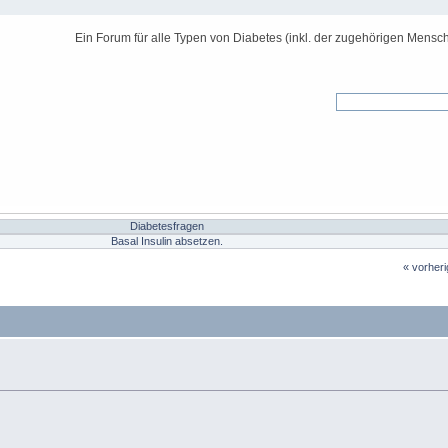
Ein Forum für alle Typen von Diabetes (inkl. der zugehörigen Mensch
Diabetesfragen
Basal Insulin absetzen.
« vorher