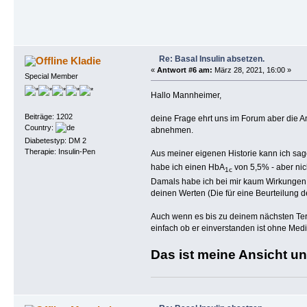
Re: Basal Insulin absetzen.
Kladie
«
Antwort #6 am:
März 28, 2021, 16:00 »
Special Member
Hallo Mannheimer,
Beiträge: 1202
deine Frage ehrt uns im Forum aber die 
Country:
abnehmen.
Diabetestyp: DM 2
Therapie: Insulin-Pen
Aus meiner eigenen Historie kann ich sag
habe ich einen HbA
von 5,5% - aber nic
1c
Damals habe ich bei mir kaum Wirkungen d
deinen Werten (Die für eine Beurteilung 
Auch wenn es bis zu deinem nächsten Term
einfach ob er einverstanden ist ohne M
Das ist meine Ansicht 