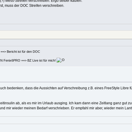
 (?) Mess-Streifen verschreiben. Ergo selber kaufen.
irst, muss der DOC Streifen verschreiben.
t ist für den DOC
 BZ Live ist für mich!
h bedenken, dass die Aussichten auf Verschreibung z.B. eines FreeStyle Libre f
zeitinsulin ab, als es mir im Urlaub ausging. Ich kam dann eine Zeitlang ganz gut z
und mir wieder meinen Bedarf verschrieben. Er empfahl mir aber, wieder mein Lantus 