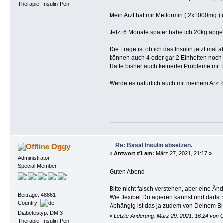
Therapie: Insulin-Pen
Mein Arzt hat mir Metformin ( 2x1000mg )
Jetzt 6 Monate später habe ich 20kg abgen
Die Frage ist ob ich das Insulin jetzt ma
können auch 4 oder gar 2 Einheiten noch 
Hatte bisher auch keinerlei Probleme mit 
Werde es natürlich auch mit meinem Arzt 
Re: Basal Insulin absetzen.
Oggy
«
Antwort #1 am:
März 27, 2021, 21:17 »
Administrator
Special Member
Guten Abend
Bitte nicht falsch verstehen, aber eine 
Beiträge: 48861
Wie flexibel Du agieren kannst und darfst 
Country:
Abhängig ist das ja zudem von Deinem Blutz
Diabetestyp: DM 3
«
Letzte Änderung: März 29, 2021, 16:24 von 
Therapie: Insulin-Pen