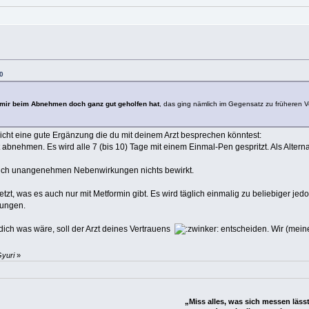
0
mir beim Abnehmen doch ganz gut geholfen hat
, das ging nämlich im Gegensatz zu früheren 
eicht eine gute Ergänzung die du mit deinem Arzt besprechen könntest:
 abnehmen. Es wird alle 7 (bis 10) Tage mit einem Einmal-Pen gespritzt. Als Alterna
nglich unangenehmen Nebenwirkungen nichts bewirkt.
setzt, was es auch nur mit Metformin gibt. Es wird täglich einmalig zu beliebiger je
kungen.
ich was wäre, soll der Arzt deines Vertrauens
entscheiden. Wir (meine 
Gyuri
»
„Miss alles, was sich messen lässt