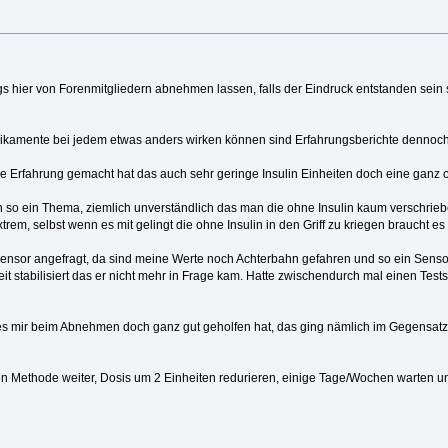
s hier von Forenmitgliedern abnehmen lassen, falls der Eindruck entstanden sein s
ikamente bei jedem etwas anders wirken können sind Erfahrungsberichte dennoch h
e Erfahrung gemacht hat das auch sehr geringe Insulin Einheiten doch eine ganz
uch so ein Thema, ziemlich unverständlich das man die ohne Insulin kaum verschri
em, selbst wenn es mit gelingt die ohne Insulin in den Griff zu kriegen braucht es 
nsor angefragt, da sind meine Werte noch Achterbahn gefahren und so ein Sensor 
t stabilisiert das er nicht mehr in Frage kam. Hatte zwischendurch mal einen Test
es mir beim Abnehmen doch ganz gut geholfen hat, das ging nämlich im Gegensatz
en Methode weiter, Dosis um 2 Einheiten redurieren, einige Tage/Wochen warten