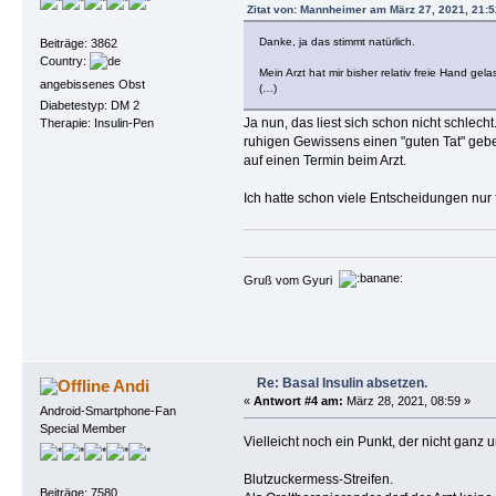
Zitat von: Mannheimer am März 27, 2021, 21:5
Danke, ja das stimmt natürlich.
Beiträge: 3862
Country:
Mein Arzt hat mir bisher relativ freie Hand ge
angebissenes Obst
(…)
Diabetestyp: DM 2
Ja nun, das liest sich schon nicht schlec
Therapie: Insulin-Pen
ruhigen Gewissens einen "guten Tat" geben
auf einen Termin beim Arzt.
Ich hatte schon viele Entscheidungen nur f
Gruß vom Gyuri
Re: Basal Insulin absetzen.
Andi
«
Antwort #4 am:
März 28, 2021, 08:59 »
Android-Smartphone-Fan
Special Member
Vielleicht noch ein Punkt, der nicht ganz un
Blutzuckermess-Streifen.
Beiträge: 7580