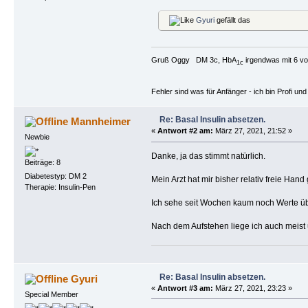
Gyuri
gefällt das
Gruß Oggy DM 3c, HbA
irgendwas mit 6 vo
1c
Fehler sind was für Anfänger - ich bin Profi u
Re: Basal Insulin absetzen.
Mannheimer
«
Antwort #2 am:
März 27, 2021, 21:52 »
Newbie
Danke, ja das stimmt natürlich.
Beiträge: 8
Diabetestyp: DM 2
Mein Arzt hat mir bisher relativ freie Ha
Therapie: Insulin-Pen
Ich sehe seit Wochen kaum noch Werte üb
Nach dem Aufstehen liege ich auch meist u
Re: Basal Insulin absetzen.
Gyuri
«
Antwort #3 am:
März 27, 2021, 23:23 »
Special Member