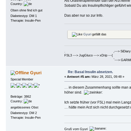
Als Oraltherapierender darf der Arzt keine
Country:
Sobald Du als Insulinpflichtiger geführt w
Oben ohne find ich gut
Das aber nur so zur Info.
Diabetestyp: DM 1
Therapie: Insulin-Pen
Gyuri
gefällt das
. ,---> SiDiary ==> Berich
FSL3 ---> JugGluco ---> xDrip ---{
`---> GARMIN Fenix6PRO ==>
Re: Basal Insulin absetzen.
Gyuri
«
Antwort #5 am:
März 28, 2021, 09:48 »
Special Member
… in diesem Zusammenhang sollte man auc
höher sind.
Beiträge: 3862
Country:
Ich setzte früher (vor FSL) mal mein Lang
… hätte mein Arzt sich nicht durchgesetzt 
angebissenes Obst
Diabetestyp: DM 2
Therapie: Insulin-Pen
Gruß vom Gyuri