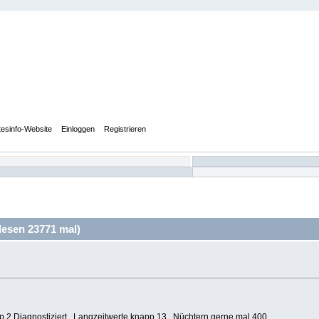
tesinfo-Website
Einloggen
Registrieren
lesen 23771 mal)
yp 2 Diagnostiziert. Langzeitwerte knapp 13, Nüchtern gerne mal 400.