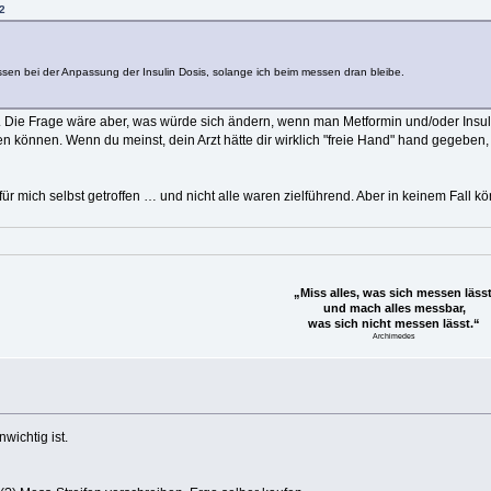
2
lassen bei der Anpassung der Insulin Dosis, solange ich beim messen dran bleibe.
ht. Die Frage wäre aber, was würde sich ändern, wenn man Metformin und/oder Insuli
 können. Wenn du meinst, dein Arzt hätte dir wirklich "freie Hand" hand gegeben,
ür mich selbst getroffen … und nicht alle waren zielführend. Aber in keinem Fall kö
„Miss alles, was sich messen lässt
und mach alles messbar,
was sich nicht messen lässt.“
Archimedes
wichtig ist.