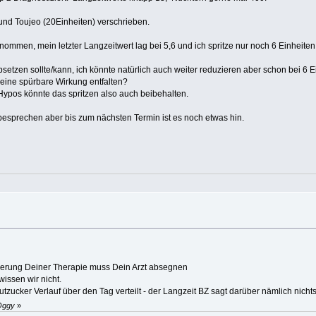
 und Toujeo (20Einheiten) verschrieben.
ommen, mein letzter Langzeitwert lag bei 5,6 und ich spritze nur noch 6 Einheiten
l absetzen sollte/kann, ich könnte natürlich auch weiter reduzieren aber schon bei
eine spürbare Wirkung entfalten?
Hypos könnte das spritzen also auch beibehalten.
besprechen aber bis zum nächsten Termin ist es noch etwas hin.
Änderung Deiner Therapie muss Dein Arzt absegnen
wissen wir nicht.
ucker Verlauf über den Tag verteilt - der Langzeit BZ sagt darüber nämlich nichts.
Oggy
»