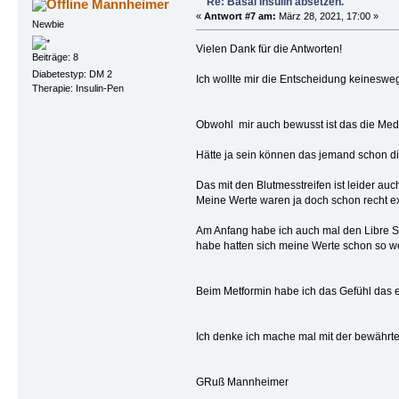
Re: Basal Insulin absetzen.
Mannheimer
«
Antwort #7 am:
März 28, 2021, 17:00 »
Newbie
Vielen Dank für die Antworten!
Beiträge: 8
Diabetestyp: DM 2
Ich wollte mir die Entscheidung keinesweg
Therapie: Insulin-Pen
Obwohl mir auch bewusst ist das die Med
Hätte ja sein können das jemand schon di
Das mit den Blutmesstreifen ist leider a
Meine Werte waren ja doch schon recht extr
Am Anfang habe ich auch mal den Libre Se
habe hatten sich meine Werte schon so wei
Beim Metformin habe ich das Gefühl das 
Ich denke ich mache mal mit der bewährt
GRuß Mannheimer