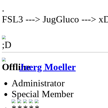
. ,---> SiDiary
FSL3 ---> JugGluco ---> xD
`---> GARMIN F
Joerg Moeller
Administrator
Special Member