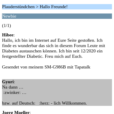
Plauderstündchen > Hallo Freunde!
Newbie
(1/1)
Hibee
:
Hallo, ich bin im Internet auf Eure Seite gestoßen. Ich
finde es wunderbar das sich in diesem Forum Leute mit
Diabetes austauschen können. Ich bin seit 12/2020 ein
festgestellter Diabetic. Freu mich auf Euch.
Gesendet von meinem SM-G986B mit Tapatalk
Gyuri
:
Na dann …
:zwinker: …
bzw. auf Deutsch: :herz: - lich Willkommen.
Joerg Moeller
: