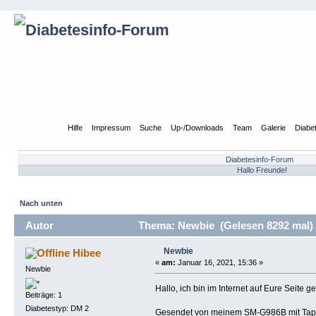
Übersicht
Hilfe
Impressum
Suche
Up-/Downloads
Team
Galerie
Diabe
Diabetesinfo-Forum
Hallo Freunde!
Nach unten
Autor
Thema: Newbie (Gelesen 8292 mal)
Newbie
Hibee
«
am:
Januar 16, 2021, 15:36 »
Newbie
Hallo, ich bin im Internet auf Eure Seite 
Beiträge: 1
Diabetestyp: DM 2
Gesendet von meinem SM-G986B mit Tap