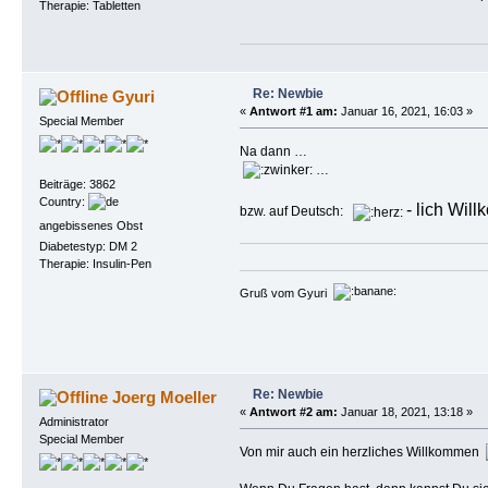
Therapie: Tabletten
Re: Newbie
Gyuri
«
Antwort #1 am:
Januar 16, 2021, 16:03 »
Special Member
Na dann …
…
Beiträge: 3862
Country:
- lich Wil
bzw. auf Deutsch:
angebissenes Obst
Diabetestyp: DM 2
Therapie: Insulin-Pen
Gruß vom Gyuri
Re: Newbie
Joerg Moeller
«
Antwort #2 am:
Januar 18, 2021, 13:18 »
Administrator
Special Member
Von mir auch ein herzliches Willkommen