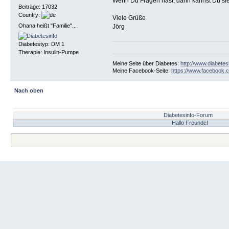
Wenn Du Fragen hast, dann kannst Du sie 
Beiträge: 17032
Country:
Viele Grüße
Ohana heißt "Familie"...
Jörg
Diabetestyp: DM 1
Therapie: Insulin-Pumpe
Meine Seite über Diabetes:
http://www.diabetes
Meine Facebook-Seite:
https://www.facebook.c
Nach oben
Diabetesinfo-Forum
Hallo Freunde!