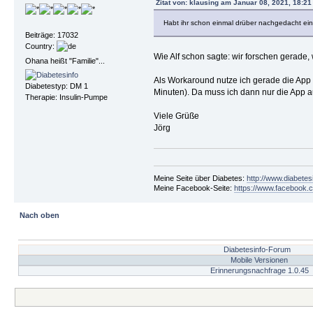
Zitat von: klausing am Januar 08, 2021, 18:21
Habt ihr schon einmal drüber nachgedacht ei
Beiträge: 17032
Country:
Wie Alf schon sagte: wir forschen gerade, 
Ohana heißt "Familie"...
Als Workaround nutze ich gerade die App "
Diabetestyp: DM 1
Minuten). Da muss ich dann nur die App au
Therapie: Insulin-Pumpe
Viele Grüße
Jörg
Meine Seite über Diabetes:
http://www.diabetes
Meine Facebook-Seite:
https://www.facebook.c
Nach oben
Diabetesinfo-Forum
Mobile Versionen
Erinnerungsnachfrage 1.0.45