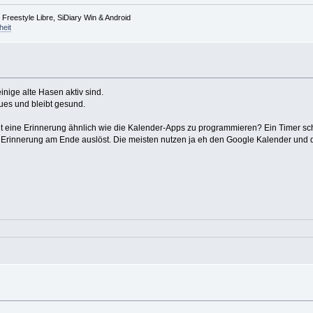
reestyle Libre, SiDiary Win & Android
heit
inige alte Hasen aktiv sind.
ues und bleibt gesund.
t eine Erinnerung ähnlich wie die Kalender-Apps zu programmieren? Ein Timer sc
 Erinnerung am Ende auslöst. Die meisten nutzen ja eh den Google Kalender und de