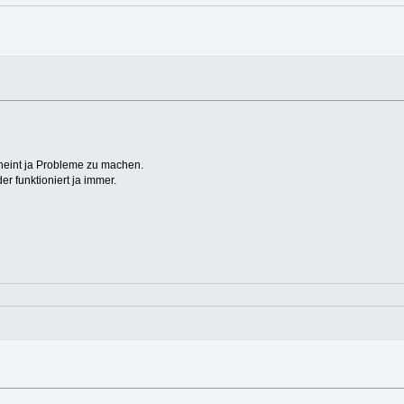
heint ja Probleme zu machen.
r funktioniert ja immer.