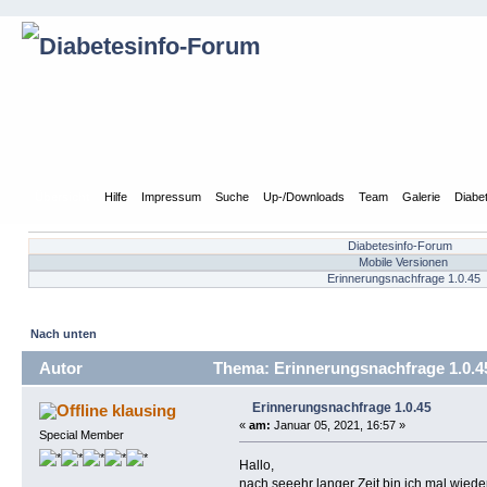
Übersicht
Hilfe
Impressum
Suche
Up-/Downloads
Team
Galerie
Diabe
Diabetesinfo-Forum
Mobile Versionen
Erinnerungsnachfrage 1.0.45
Nach unten
Autor
Thema: Erinnerungsnachfrage 1.0.4
Erinnerungsnachfrage 1.0.45
klausing
«
am:
Januar 05, 2021, 16:57 »
Special Member
Hallo,
nach seeehr langer Zeit bin ich mal wiede