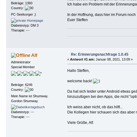
Beiträge: 1360
Ich habe ein Problem mit der Erinnerungsn
Country:
In der Hoffnung, dass hier im Forum noch 
PC-Seelsorger ;)
Euer Steffen
Diabetestyp: DM 3
Therapie: ---
Re: Erinnerungsnachfrage 1.0.45
Alf
«
Antwort #1 am:
Januar 08, 2021, 13:09 »
Administrator
Special Member
Hallo Steffen,
welcome back!
Beiträge: 6246
Country:
Da hat sich leider unter Android etwas g
Mein Name ist Shumway.
hinzuzufügen bei den Apps, die nicht "o
Gordon Shumway.
Ich weiss aber nicht, ob das hilft...
Die Kollegen hier schauen sich das aber 
Diabetestyp: ---
Therapie: ---
Viele Grüße, Alf.