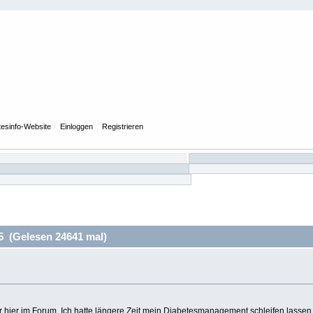
tesinfo-Website
Einloggen
Registrieren
5 (Gelesen 24641 mal)
r hier im Forum. Ich hatte längere Zeit mein Diabetesmanagement schleifen lassen .