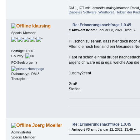
DM 1, ICT mit Lantus/Humalog/Insuman Rapid, F
Diabetes Software
,
Windhorst
,
Helden der Kind
Re: Erinnerungsnachfrage 1.0.45
klausing
«
Antwort #2 am:
Januar 08, 2021, 18:21 »
Special Member
Hi, schön zu sehen, dass hier doch noch e
Allen die noch hier sind ein Gesundes Ne
Beiträge: 1360
Country:
Habt ihr schon einmal drüber nachgedach
Eigentlich wäre es ja egal welche App die
PC-Seelsorger ;)
Just my2cent
Diabetestyp: DM 3
Therapie: ---
Gruß
Steffen
Re: Erinnerungsnachfrage 1.0.45
Joerg Moeller
«
Antwort #3 am:
Januar 12, 2021, 13:49 »
Administrator
Special Member