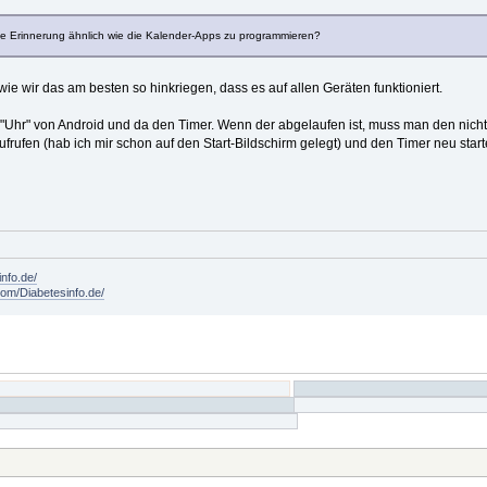
ne Erinnerung ähnlich wie die Kalender-Apps zu programmieren?
wie wir das am besten so hinkriegen, dass es auf allen Geräten funktioniert.
Uhr" von Android und da den Timer. Wenn der abgelaufen ist, muss man den nicht wi
frufen (hab ich mir schon auf den Start-Bildschirm gelegt) und den Timer neu star
info.de/
om/Diabetesinfo.de/