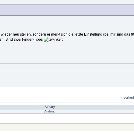
eder neu stellen, sondern er merkt sich die letzte Einstellung (bei mir sind das 9
ten. Sind zwei Finger-Tipps
« vorher
SiDiary
Android