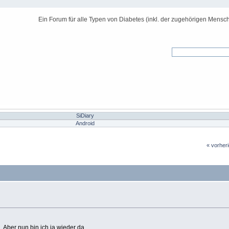
Ein Forum für alle Typen von Diabetes (inkl. der zugehörigen Mensch
SiDiary
Android
« vorher
 Aber nun bin ich ja wieder da.