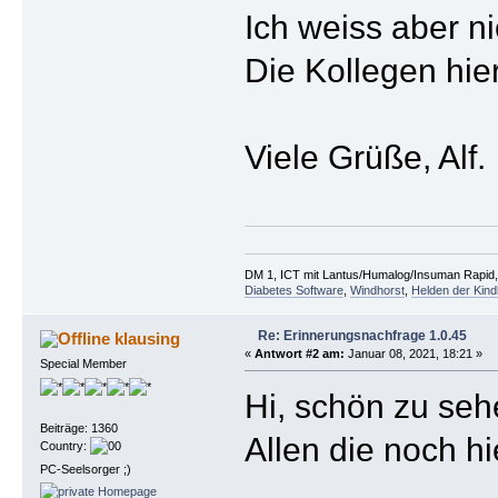
Ich weiss aber nic
Die Kollegen hie
Viele Grüße, Alf.
DM 1, ICT mit Lantus/Humalog/Insuman Rapid, F
Diabetes Software
,
Windhorst
,
Helden der Kind
Re: Erinnerungsnachfrage 1.0.45
klausing
«
Antwort #2 am:
Januar 08, 2021, 18:21 »
Special Member
Hi, schön zu seh
Beiträge: 1360
Allen die noch h
Country:
PC-Seelsorger ;)