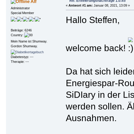
Re: Erinnerungsnachfrage 1.0.45
Alf
«
Antwort #1 am:
Januar 08, 2021, 13:09 »
Administrator
Special Member
Hallo Steffen,
Beiträge: 6246
Country:
Mein Name ist Shumway.
welcome back!
Gordon Shumway.
Diabetestyp: ---
Therapie: ---
Da hat sich leid
Energiespar-Rout
SiDIary in der L
werden sollen. 
Ausnahmen.