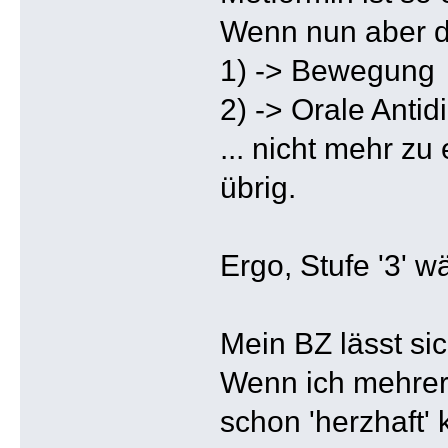
Wenn nun aber di
1) -> Bewegung
2) -> Orale Antid
... nicht mehr z
übrig.
Ergo, Stufe '3' w
Mein BZ lässt si
Wenn ich mehrere
schon 'herzhaft' 