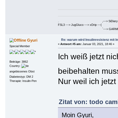
. ,---> SiDiary ==> Berich
FSL3 ---> JugGluco ---> xDrip ---{
`---> GARMIN Fenix6PRO ==>
Re: warum wird Insulinresistenz mit I
Gyuri
«
Antwort #5 am:
Januar 03, 2021, 18:46 »
Special Member
Ich weiß jetzt ni
Beiträge: 3862
Country:
beibehalten muss
angebissenes Obst
Diabetestyp: DM 2
Nur weil ich jetz
Therapie: Insulin-Pen
Zitat von: todo cam
Moin Gyuri,