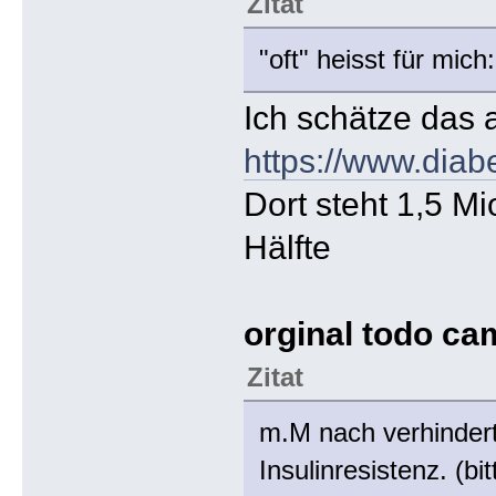
Zitat
"oft" heisst für mic
Ich schätze das a
https://www.diab
Dort steht 1,5 M
Hälfte
orginal todo ca
Zitat
m.M nach verhindert
Insulinresistenz. (