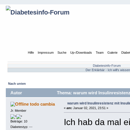
Übersicht
Hilfe
Impressum
Suche
Up-/Downloads
Team
Galerie
Diabe
Diabetesinfo-Forum
Der Erklärbär - Ich will's wissen
Nach unten
Autor
Thema: warum wird Insulinresistenz 
warum wird Insulinresistenz mit Insul
todo cambia
«
am:
Januar 02, 2021, 23:51 »
Jr. Member
Ich hab da mal e
Beiträge: 10
Diabetestyp: ---