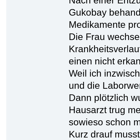
Nach einer Entzü
Gukobay behande
Medikamente prob
Die Frau wechsel
Krankheitsverlau
einen nicht erka
Weil ich inzwisc
und die Laborwer
Dann plötzlich w
Hausarzt trug me
sowieso schon mi
Kurz drauf musst