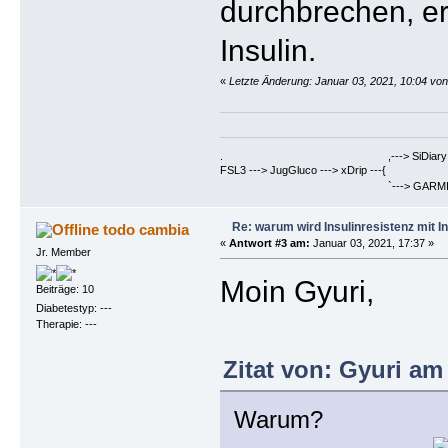
durchbrechen, er
Insulin.
«
Letzte Änderung: Januar 03, 2021, 10:04 von
. ,---> SiDiary ==> Berich
FSL3 ---> JugGluco ---> xDrip ---{
`---> GARMIN Fenix6PRO ==>
Re: warum wird Insulinresistenz mit I
todo cambia
«
Antwort #3 am:
Januar 03, 2021, 17:37 »
Jr. Member
Moin Gyuri,
Beiträge: 10
Diabetestyp: ---
Therapie: ---
Zitat von: Gyuri am
Warum?