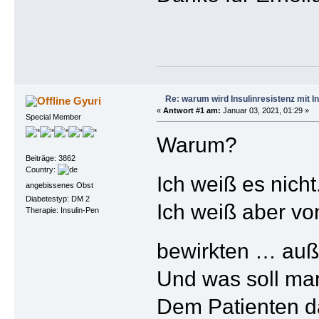
Re: warum wird Insulinresistenz mit I
Gyuri
«
Antwort #1 am:
Januar 03, 2021, 01:29 »
Special Member
Warum?
Beiträge: 3862
Country:
Ich weiß es nich
angebissenes Obst
Diabetestyp: DM 2
Ich weiß aber vo
Therapie: Insulin-Pen
bewirkten … auß
Und was soll ma
Dem Patienten da