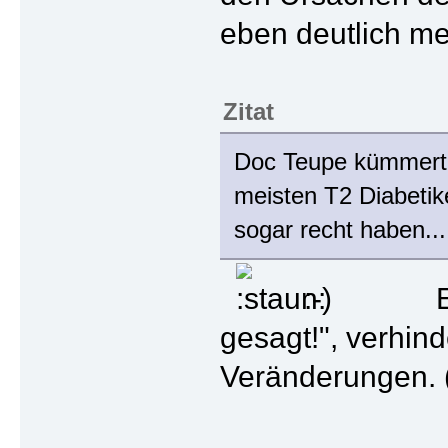
eben deutlich m
Zitat
Doc Teupe kümmert s
meisten T2 Diabetike
sogar recht haben...
:-) Eben di
gesagt!", verhin
Veränderungen. 