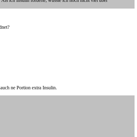
ls ich Insulin forderte, wusste ich noch nicht viel über
dnet?
auch ne Portion extra Insulin.