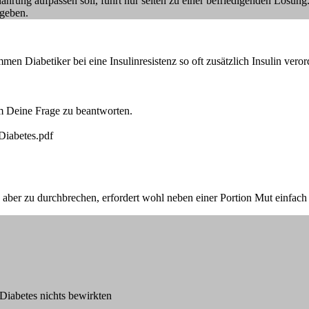
hrung aufpassen soll, führt nur selten zu einer befriedigenden Lösung. A
egeben.
en Diabetiker bei eine Insulinresistenz so oft zusätzlich Insulin veror
m Deine Frage zu beantworten.
Diabetes.pdf
e aber zu durchbrechen, erfordert wohl neben einer Portion Mut einfach 
 Diabetes nichts bewirkten