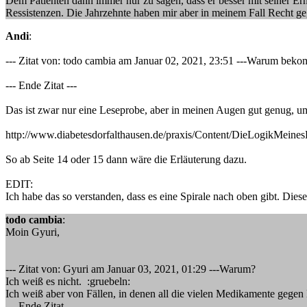
Dem Patienten dann immer nur zu sagen, dass er besser mit seiner Ernä
Ressistenzen. Die Jahrzehnte haben mir aber in meinem Fall Recht g
Andi
:
--- Zitat von: todo cambia am Januar 02, 2021, 23:51 ---Warum bekomm
--- Ende Zitat ---
Das ist zwar nur eine Leseprobe, aber in meinen Augen gut genug, u
http://www.diabetesdorfalthausen.de/praxis/Content/DieLogikMeines
So ab Seite 14 oder 15 dann wäre die Erläuterung dazu.
EDIT:
Ich habe das so verstanden, dass es eine Spirale nach oben gibt. Dies
todo cambia
:
Moin Gyuri,
--- Zitat von: Gyuri am Januar 03, 2021, 01:29 ---Warum?
Ich weiß es nicht. :gruebeln:
Ich weiß aber von Fällen, in denen all die vielen Medikamente gegen
--- Ende Zitat ---