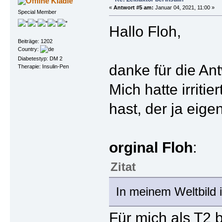
Kladie
«
Antwort #5 am:
Januar 04, 2021, 11:00 »
Special Member
Hallo Floh,
Beiträge: 1202
Country:
Diabetestyp: DM 2
danke für die Ant
Therapie: Insulin-Pen
Mich hatte irrit
hast, der ja eige
orginal Floh
:
Zitat
In meinem Weltbild 
Für mich als T2 