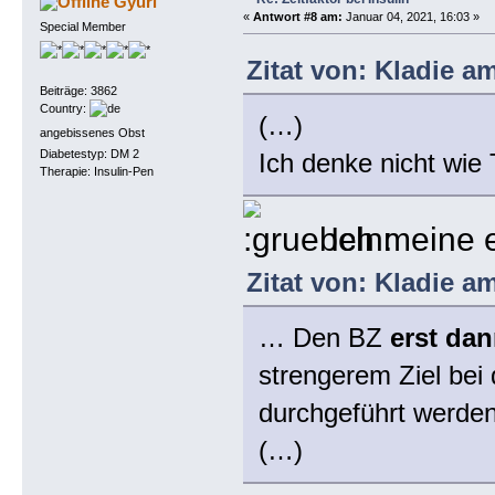
Gyuri
«
Antwort #8 am:
Januar 04, 2021, 16:03 »
Special Member
Zitat von: Kladie a
Beiträge: 3862
Country:
(…)
angebissenes Obst
Diabetestyp: DM 2
Ich denke nicht wie
Therapie: Insulin-Pen
Ich meine es
Zitat von: Kladie a
… Den BZ
erst da
strengerem Ziel bei
durchgeführt werden
(…)