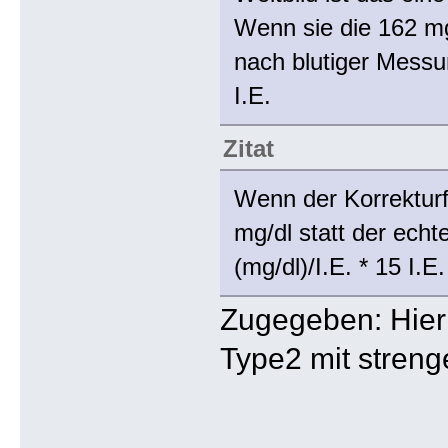
Wenn sie die 162 mg
nach blutiger Messu
I.E.
Zitat
Wenn der Korrekturfa
mg/dl statt der echt
(mg/dl)/I.E. * 15 I.
Zugegeben: Hier 
Type2 mit streng