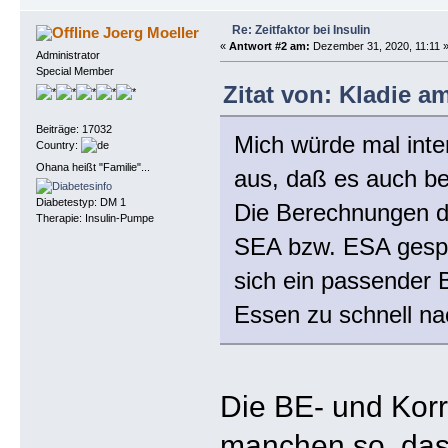
Re: Zeitfaktor bei Insulin
Joerg Moeller
«
Antwort #2 am:
Dezember 31, 2020, 11:11 
Administrator
Special Member
Zitat von: Kladie a
Beiträge: 17032
Mich würde mal inte
Country:
Ohana heißt "Familie"...
aus, daß es auch be
Diabetestyp: DM 1
Die Berechnungen de
Therapie: Insulin-Pumpe
SEA bzw. ESA gesproc
sich ein passender 
Essen zu schnell na
Die BE- und Korr
manchen so, dass