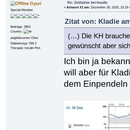
Re: Zeitfaktor bei Insulin
Gyuri
«
Antwort #1 am:
Dezember 30, 2020, 15:19 
Special Member
Zitat von: Kladie a
Beiträge: 3862
Country:
(…) Die KH brauche 
angebissenes Obst
Diabetestyp: DM 2
gewünscht aber sich
Therapie: Insulin-Pen
Ich bin ja bekan
will aber für Kl
dem Einpendeln b