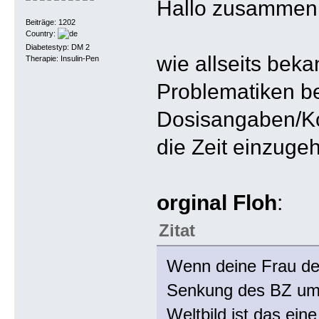
Hallo zusammen
Beiträge: 1202
Country:
Diabetestyp: DM 2
wie allseits beka
Therapie: Insulin-Pen
Problematiken be
Dosisangaben/Ko
die Zeit einzuge
orginal Floh
:
Zitat
Wenn deine Frau den
Senkung des BZ um 1
Weltbild ist das ein