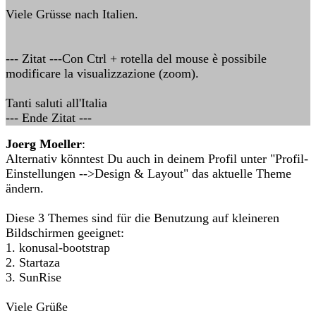
Viele Grüsse nach Italien.
--- Zitat ---Con Ctrl + rotella del mouse è possibile
modificare la visualizzazione (zoom).
Tanti saluti all'Italia
--- Ende Zitat ---
Joerg Moeller
:
Alternativ könntest Du auch in deinem Profil unter "Profil-
Einstellungen -->Design & Layout" das aktuelle Theme
ändern.
Diese 3 Themes sind für die Benutzung auf kleineren
Bildschirmen geeignet:
1. konusal-bootstrap
2. Startaza
3. SunRise
Viele Grüße