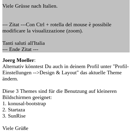
Viele Grüsse nach Italien.
--- Zitat ---Con Ctrl + rotella del mouse è possibile
modificare la visualizzazione (zoom).
Tanti saluti all'Italia
--- Ende Zitat ---
Joerg Moeller
:
Alternativ könntest Du auch in deinem Profil unter "Profil-
Einstellungen -->Design & Layout" das aktuelle Theme
ändern.
Diese 3 Themes sind für die Benutzung auf kleineren
Bildschirmen geeignet:
1. konusal-bootstrap
2. Startaza
3. SunRise
Viele Grüße