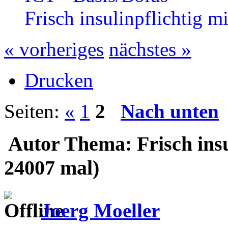
Frisch insulinpflichtig m
« vorheriges
nächstes »
Drucken
Seiten:
«
1
2
Nach unten
Autor
Thema: Frisch insu
24007 mal)
Joerg Moeller