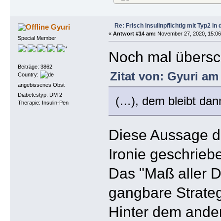
Re: Frisch insulinpflichtig mit Typ2 i
Gyuri
«
Antwort #14 am:
November 27, 2020, 15:06
Special Member
Noch mal übersc
Beiträge: 3862
Zitat von: Gyuri am
Country:
angebissenes Obst
Diabetestyp: DM 2
(…), dem bleibt dan
Therapie: Insulin-Pen
Diese Aussage dü
Ironie geschrieb
Das "Maß aller Di
gangbare Strateg
Hinter dem ander