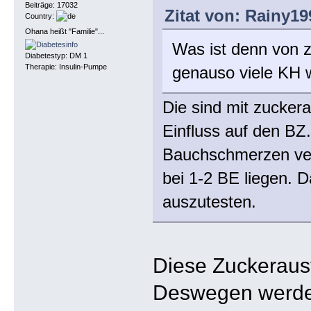
Beiträge: 17032
Zitat von: Rainy1
Country:
Ohana heißt "Familie"...
Was ist denn von 
Diabetestyp: DM 1
Therapie: Insulin-Pumpe
genauso viele KH 
Die sind mit zuckera
Einfluss auf den BZ
Bauchschmerzen veru
bei 1-2 BE liegen. D
auszutesten.
Diese Zuckeraust
Deswegen werden 