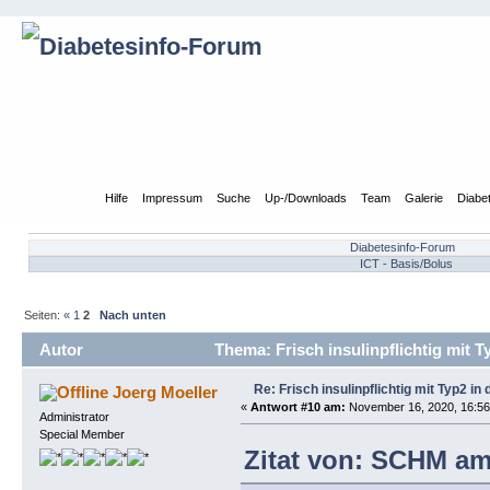
Übersicht
Hilfe
Impressum
Suche
Up-/Downloads
Team
Galerie
Diabe
Diabetesinfo-Forum
ICT - Basis/Bolus
Seiten:
«
1
2
Nach unten
Autor
Thema: Frisch insulinpflichtig mit 
Re: Frisch insulinpflichtig mit Typ2 i
Joerg Moeller
«
Antwort #10 am:
November 16, 2020, 16:56
Administrator
Special Member
Zitat von: SCHM am