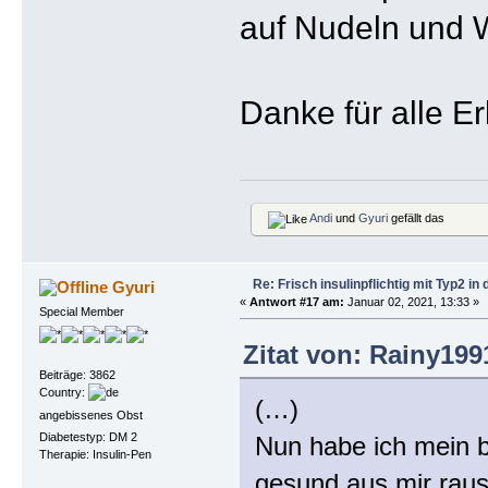
auf Nudeln und 
Danke für alle Er
Andi
und
Gyuri
gefällt das
Re: Frisch insulinpflichtig mit Typ2 i
Gyuri
«
Antwort #17 am:
Januar 02, 2021, 13:33 »
Special Member
Zitat von: Rainy199
Beiträge: 3862
Country:
(…)
angebissenes Obst
Diabetestyp: DM 2
Nun habe ich mein b
Therapie: Insulin-Pen
gesund aus mir rau