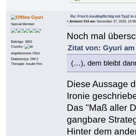
Re: Frisch insulinpflichtig mit Typ2 i
Gyuri
«
Antwort #14 am:
November 27, 2020, 15:06
Special Member
Noch mal übersc
Beiträge: 3862
Zitat von: Gyuri am
Country:
angebissenes Obst
Diabetestyp: DM 2
(…), dem bleibt dan
Therapie: Insulin-Pen
Diese Aussage dü
Ironie geschrieb
Das "Maß aller Di
gangbare Strateg
Hinter dem ander