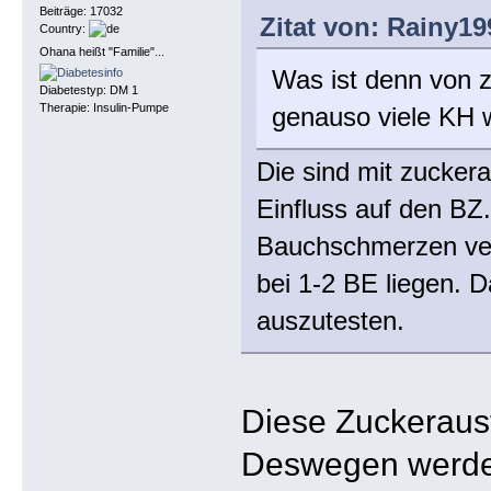
Beiträge: 17032
Zitat von: Rainy1
Country:
Ohana heißt "Familie"...
Was ist denn von 
Diabetestyp: DM 1
Therapie: Insulin-Pumpe
genauso viele KH 
Die sind mit zuckera
Einfluss auf den BZ
Bauchschmerzen veru
bei 1-2 BE liegen. D
auszutesten.
Diese Zuckeraust
Deswegen werden 