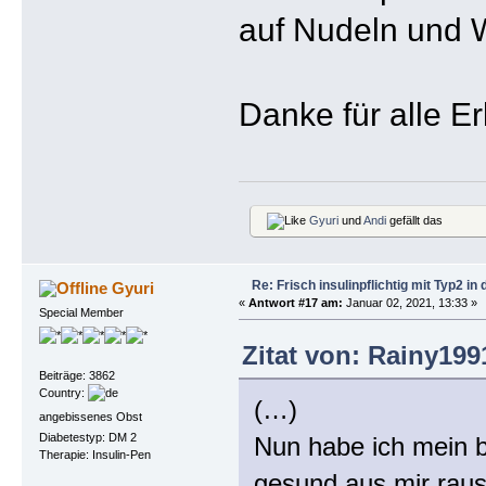
auf Nudeln und 
Danke für alle Er
Gyuri
und
Andi
gefällt das
Re: Frisch insulinpflichtig mit Typ2 i
Gyuri
«
Antwort #17 am:
Januar 02, 2021, 13:33 »
Special Member
Zitat von: Rainy199
Beiträge: 3862
Country:
(…)
angebissenes Obst
Diabetestyp: DM 2
Nun habe ich mein b
Therapie: Insulin-Pen
gesund aus mir rau